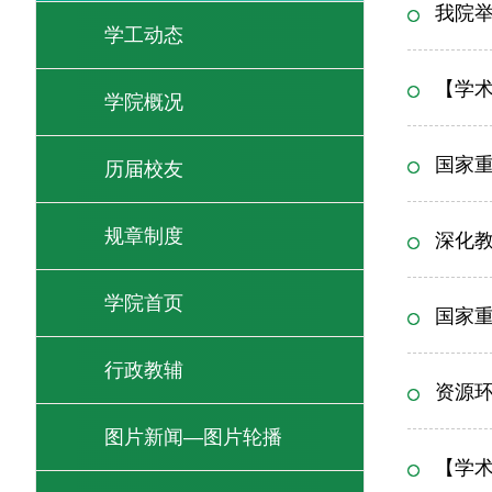
我院举
学工动态
【学
学院概况
国家重
历届校友
规章制度
深化教
学院首页
国家
行政教辅
资源环
图片新闻—图片轮播
【学