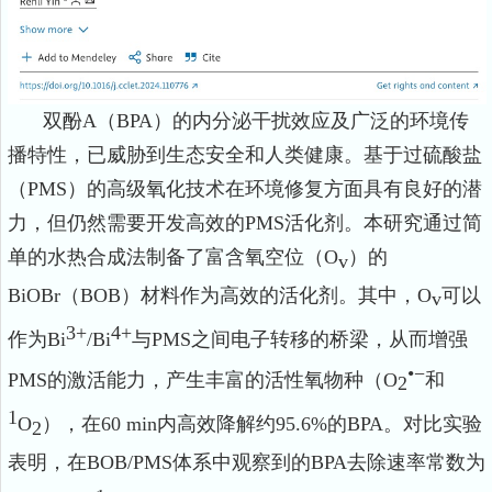
双酚
A
（
BPA
）的内分泌干扰效应及广泛的环境传
播特性，已威胁到生态安全和人类健康。基于过硫酸盐
（
PMS
）的高级氧化技术在环境修复方面具有良好的潜
力，但仍然需要开发高效的
PMS
活化剂。本研究通过简
单的水热合成法制备了富含氧空位（
O
）的
v
BiOBr
（
BOB
）材料作为高效的活化剂。其中，
O
可以
v
3+
4+
作为
Bi
/Bi
与
PMS
之间电子转移的桥梁，从而增强
•−
PMS
的激活能力，产生丰富的活性氧物种（
O
和
2
1
O
），在
60 min
内高效降解约
95.6%
的
BPA
。对比实验
2
表明，在
BOB/PMS
体系中观察到的
BPA
去除速率常数为