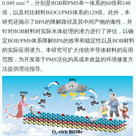
-1
0.049 min
，分别是
BOB
和
PMS
单一体系的
60
倍和
148
倍，以及对比材料
BiOCl/PMS
体系的
129
倍。此外，本
研究还揭示了
BPA
的降解路径及其中间产物的毒性，并
针对
BOB
材料对实际水体处理的潜力进行了评估，以确
定
BOB/PMS
体系降解
BPA
的效率和稳定性以及
BOB
材料
的实际应用潜力。本研究可扩大传统半导体材料的应用
范围，为开发基于
PMS
活化的高成本效益的环境修复方
法提供理论指导。