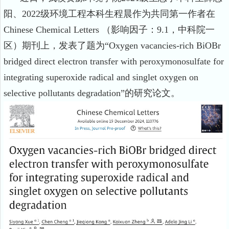
阳、
2022
级环境工程本科生程晨作为共同第一作者在
Chinese Chemical Letters
（影响因子：
9.1
，中科院一
区）期刊上，发表了题为“
Oxygen vacancies-rich BiOBr
bridged direct electron transfer with peroxymonosulfate for
integrating superoxide radical and singlet oxygen on
selective pollutants degradation”
的研究论文。