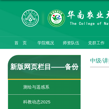
首 页
学院概况
师资队伍
党群工作
中级/讲
新版网页栏目——备份
测绘与遥感系
科教动态2025