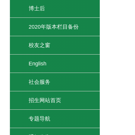
博士后
2020年版本栏目备份
校友之窗
English
社会服务
招生网站首页
专题导航