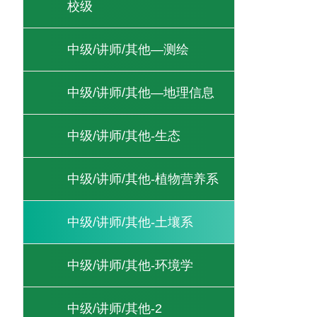
校级
中级/讲师/其他—测绘
中级/讲师/其他—地理信息
中级/讲师/其他-生态
中级/讲师/其他-植物营养系
中级/讲师/其他-土壤系
中级/讲师/其他-环境学
中级/讲师/其他-2