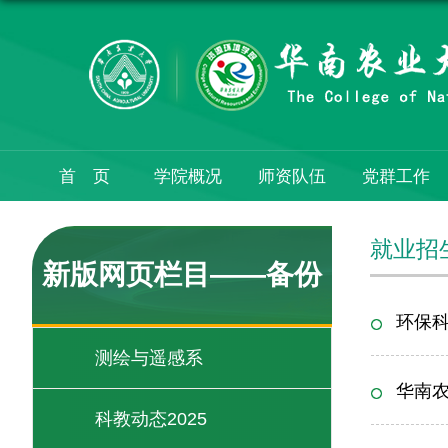
首 页
学院概况
师资队伍
党群工作
就业招
新版网页栏目——备份
环保
测绘与遥感系
华南农
科教动态2025