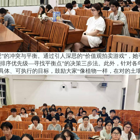
冲突与平衡。通过引人深思的“价值观拍卖游戏”，她引
—排序优先级—寻找平衡点”的决策三步法。此外，针对各
制定具体、可执行的目标，鼓励大家“像植物一样，在对的土