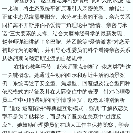
讲座伊始，赵亚茹老师巧妙借用“资环人的浪漫”这
一比喻，将生态系统平衡原理引入亲密关系。她指出，
正如生态系统需要阳光、水分与土壤的平衡，亲密关系
同样离不开斯滕伯格爱情三角理论中“激情、亲密与承
诺”三大要素的支撑。结合大脑神经科学的最新发现，
赵老师详细讲解了多巴胺、苯乙胺等“爱情激素”对恋爱
初期行为的影响，并引导心理委员们科学看待亲密关系
从热烈期向稳定期过渡的自然规律。
在核心教学环节，赵老师重点剖析了“依恋类型”这
一关键概念。她通过生动的图示和贴近生活的场景案
例，系统阐述了安全型、焦虑型、回避型及混合型四种
依恋模式的特征及其在人际交往中的表现。针对心理委
员工作中可能遇到的同学情感困扰，赵老师特别解析
了“追逐-逃避陷阱”等典型互动模式，强调“了解依恋类
型不是为了贴标签，而是为了避免在关系中‘过度反
应’”。她鼓励心理委员们在助人工作中保持觉察，学会