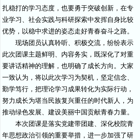
扎稳打的学习态度，也要勇于突破创新，在专
业学习、社会实践与科研探索中发挥自身比较
优势，以稳中求进的姿态走好青春奋斗之路。
现场团员认真聆听、积极交流，纷纷表示
此次团课主题鲜明、内容务实，既深化了对重
要讲话精神的理解，也明确了成长方向。大家
一致认为，将以此次学习为契机，坚定信念、
勤学笃行，把理论学习成果转化为实际行动，
努力成长为堪当民族复兴重任的时代新人，为
推动绿色发展、建设美丽中国贡献青春力量。
本次团课是落实党建带团建、深化校院青
年思想政治引领的重要举措，进一步加强了研