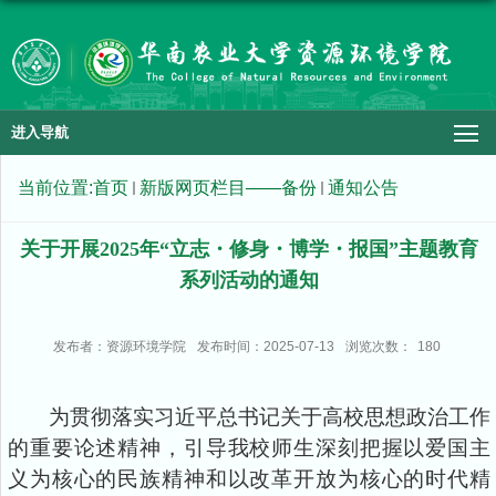
进入导航
当前位置:
首页
新版网页栏目——备份
通知公告
关于开展2025年“立志・修身・博学・报国”主题教育
系列活动的通知
发布者：资源环境学院
发布时间：2025-07-13
浏览次数：
180
为贯彻落实习近平总书记关于高校思想政治工作
的重要论述精神，引导我校师生深刻把握以爱国主
义为核心的民族精神和以改革开放为核心的时代精