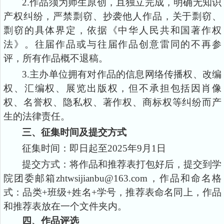
2.作品须为师生原创，且独立完成，明确无知识
产权纠纷，严禁剽窃、抄袭他人作品，关于剽窃、
剽窃的具体界定，依据《中华人民共和国著作权
法》。往届作品或与往届作品创意雷同的不再参
评，所有作品概不退稿。
3.主办单位拥有对作品的信息网络传播权、改编
权、汇编权、展览出版权，但不承担包括因肖像
权、名誉权、隐私权、著作权、商标权等纠纷而产
生的法律责任。
三、征集时间及提交方式
征集时间：即日起至
2025年9月
1
日
提交方式：将作品和推荐表打包好后，提交到
学
院团委
邮箱
zhtwsijianbu@163.com，作品和命名格
式
：
品类
+
班级
+姓名+学号，推荐表命名同上
，
作品
和推荐表放在一个文件夹内。
四、作品评选