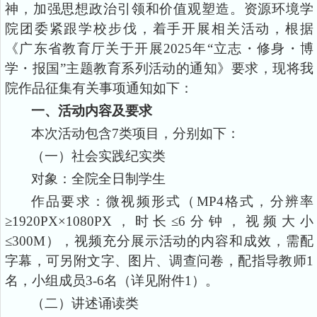
神，加强思想政治引领和价值观塑造
。
资源环境学
院团委紧跟学校步伐，着手开展相关活动，根据
《广东省教育厅关于开展2025年“立志・修身・博
学・报国”主题教育系列活动的通知》要求
，
现将我
院作品征集有关事项通知如下：
一、活动内容及要求
本次活动包含
7类项目，分别如下：
（一）社会实践纪实类
对象：全院
全日制学生
作品要求：微视频形式（
MP4格式，分辨率
≥1920PX×1080PX，时长≤6分钟，视频大小
≤300M），视频充分展示活动的内容和成效，需配
字幕，可另附文字、图片、调查问卷，配指导教师1
名，小组成员3-6名（详见附件1）。
（二）
讲述诵读类