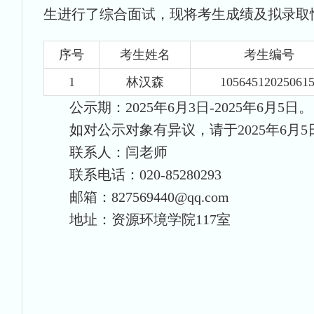
生进行了综合面试，现将考生成绩及拟录取
序号
考生姓名
考生编号
1
林汉森
10564512025061
公示期：202
5
年
6
月
3
日-202
5
年
6
月
5
日。
如对公示对象有异议，请于202
5
年
6
月
5
联系人：闫老师
联系
电话：
020-85280293
邮箱：
827569440@qq
.
com
地址：
资源环境学院117
室