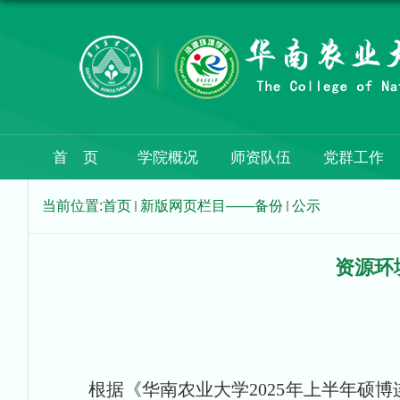
首 页
学院概况
师资队伍
党群工作
当前位置:
首页
新版网页栏目——备份
公示
资源环
根据
《华南农业大学202
5
年
上半年硕博