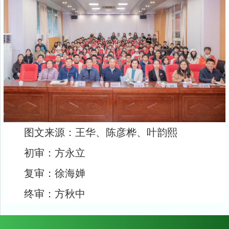
图文来源：
王华、陈彦桦、叶韵熙
初审：方永立
复审：徐海婵
终审：方秋中