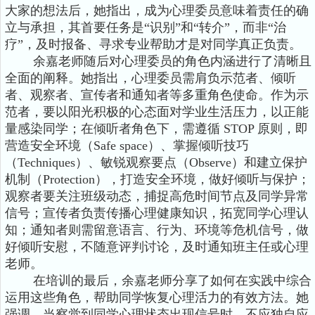
大家的想法后，她指出，成为心理委员意味着责任的确
立与承担，其首要任务是“识别”和“转介”，而非“治
疗”，及时报备、寻求专业帮助才是对同学真正负责。
余嘉老师随后对心理委员的角色内涵进行了清晰且
全面的阐释。她指出，心理委员需肩负示范者、倾听
者、观察者、宣传者和通知者等多重角色使命。作为示
范者，要以阳光积极的心态面对学业生活压力，以正能
量感染同学；在倾听者角色下，需遵循 STOP 原则，即
营造安全环境（Safe space）、掌握倾听技巧
（Techniques）、敏锐观察要点（Observe）和建立保护
机制（Protection），打造安全环境，做好倾听与保护；
观察者要关注班级动态，捕捉高危时间节点及同学异常
信号；宣传者负责传播心理健康知识，拓宽同学心理认
知；通知者则需留意语言、行为、环境等危机信号，做
好倾听安慰，不随意评判讨论，及时通知班主任或心理
老师。
在培训的最后，余嘉老师分享了如何在实践中综合
运用这些角色，帮助同学恢复心理活力的有效方法。她
强调，当察觉到同学心理状态出现信号时，不应独自应