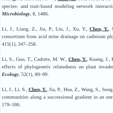
species- and trait-based modeling network interac
Microbiology
, 8, 1486.
Li, J., Liang, Z., Jia, P., Liu, J., Xu, Y.,
Chen, Y.
, 
consortium from acid mine drainage on cadmium phy
415(1), 347–358.
Li, S., Guo, T., Cadotte, M. W.,
Chen, Y.
, Kuang, J., 
effects of phylogenetic relatedness on plant invad
Ecology
, 52(1), 89–99.
Li, J., Li, S.,
Chen, Y.
, Jia, P., Hua, Z., Wang, S., Son
communities along a successional gradient in an unr
179–186.