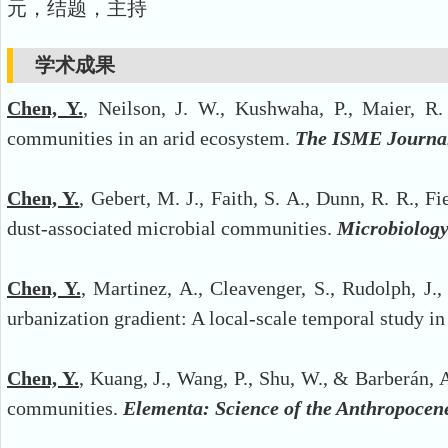
元，结题，主持
学术成果
Chen, Y.
, Neilson, J. W., Kushwaha, P., Maier, R.
communities in an arid ecosystem.
The ISME Journa
Chen, Y.
, Gebert, M. J., Faith, S. A., Dunn, R. R., F
dust-associated microbial communities.
Microbiolog
Chen, Y.
, Martinez, A., Cleavenger, S., Rudolph, J.
urbanization gradient: A local-scale temporal study i
Chen, Y.
, Kuang, J., Wang, P., Shu, W., & Barberán, 
communities.
Elementa: Science of the Anthropocen