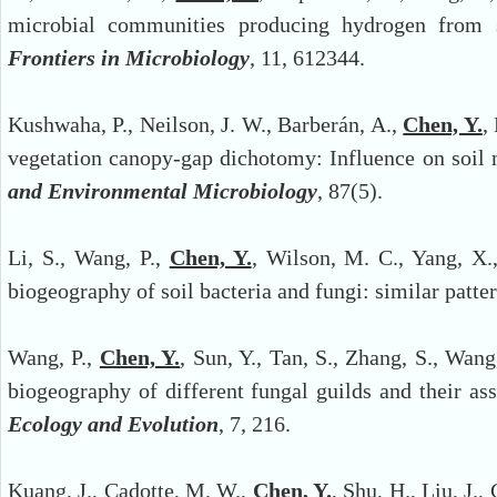
microbial communities producing hydrogen from s
Frontiers in Microbiology
, 11, 612344.
Kushwaha, P., Neilson, J. W., Barberán, A.,
Chen, Y.
,
vegetation canopy-gap dichotomy: Influence on soil m
and Environmental Microbiology
, 87(5).
Li, S., Wang, P.,
Chen, Y.
, Wilson, M. C., Yang, X.,
biogeography of soil bacteria and fungi: similar patt
Wang, P.,
Chen, Y.
, Sun, Y., Tan, S., Zhang, S., Wang
biogeography of different fungal guilds and their as
Ecology and Evolution
, 7, 216.
Kuang, J., Cadotte, M. W.,
Chen, Y.
, Shu, H., Liu, J.