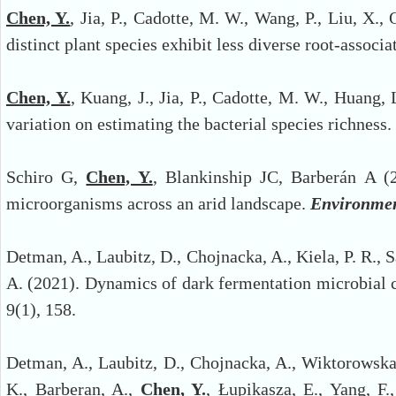
Chen, Y.
, Jia, P., Cadotte, M. W., Wang, P., Liu, X.,
distinct plant species exhibit less diverse root-asso
Chen, Y.
, Kuang, J., Jia, P., Cadotte, M. W., Huang, 
variation on estimating the bacterial species richness.
Schiro G,
Chen, Y.
, Blankinship JC, Barberán A (2
microorganisms across an arid landscape.
Environmen
Detman, A., Laubitz, D., Chojnacka, A., Kiela, P. R., 
A. (2021). Dynamics of dark fermentation microbial c
9(1), 158.
Detman, A., Laubitz, D., Chojnacka, A., Wiktorowska
K., Barberan, A.,
Chen, Y.
, Łupikasza, E., Yang, F