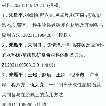
材料. 2023111987073（授权）
4，
朱雁平
,刘婧怡,程六龙,卢卓烨,张声森,赵瑜,梁
浩杰,仇荣亮.一种生物质铁碳复合材料及其制备与
应用方法. 2023111984287（授权）
5，
朱雁平
，朱润良，陈情泽
.一种高芬顿反应活性
的水热碳-草酸铁矿复合材料的制备方法.
ZL202110958312.3
（授权）
6，
朱雁平
，王焰，赵瑜，王悦，倪卓彪，卢卓
烨，程六龙，仇荣亮，
一种阳离子改性蒙脱石及
其制备与在脱氟上的应用方法.
2025111108060（申请）