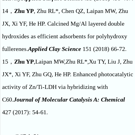
14，
Zhu YP
, Zhu RL*, Chen QZ, Laipan MW, Zhu
JX, Xi YF, He HP. Calcined Mg/Al layered double
hydroxides as efficient adsorbents for polyhydroxy
fullerenes.
Applied Clay Science
151 (2018) 66-72.
15，
Zhu YP
,Laipan MW,Zhu RL*,Xu TY, Liu J, Zhu
JX*, Xi YF, Zhu GQ, He HP. Enhanced photocatalytic
activity of Zn/Ti-LDH via hybridizing with
C60.
Journal of Molecular Catalysis A: Chemical
427 (2017): 54-61.