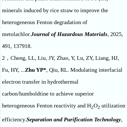
minerals induced by rice straw to improve the
heterogeneous Fenton degradation of
metolachlor.
Journal of Hazardous Materials
, 2025,
491, 137918.
2，Cheng, LL, Liu, JY, Zhao, Y, Lu, ZY, Liang, HJ,
Fu, HY, ...
Zhu YP*
, Qiu, RL. Modulating interfacial
electron transfer in hydrothermal
carbon/humboldtine to achieve superior
heterogeneous Fenton reactivity and H
O
utilization
2
2
efficiency.
Separation and Purification Technology
,