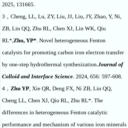
2025, 131665.
3，Cheng, LL, Lu, ZY, Liu, JJ, Liu, JY, Zhao, Y, Ni,
ZB, Lin QQ, Zhu RL, Chen XJ, Lin WK, Qiu
RL*,
Zhu, YP*
. Novel heterogeneous Fenton
catalysts for promoting carbon iron electron transfer
by one-step hydrothermal synthesization.
Journal of
Colloid and Interface Science
. 2024, 656: 597-608.
4，
Zhu YP
, Xie QR, Deng FX, Ni ZB, Lin QQ,
Cheng LL, Chen XJ, Qiu RL, Zhu RL*. The
differences in heterogeneous Fenton catalytic
performance and mechanism of various iron minerals