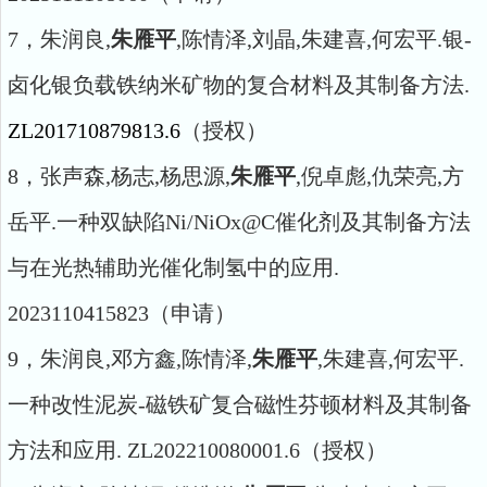
7，朱润良,
朱雁平
,陈情泽,刘晶,朱建喜,何宏平.银-
卤化银负载铁纳米矿物的复合材料及其制备方法.
ZL201710879813.6
（授权）
8，张声森,杨志,杨思源,
朱雁平
,倪卓彪,仇荣亮,方
岳平.一种双缺陷Ni/NiOx@C催化剂及其制备方法
与在光热辅助光催化制氢中的应用.
2023110415823（申请）
9，朱润良,邓方鑫,陈情泽,
朱雁平
,朱建喜,何宏平.
一种改性泥炭-磁铁矿复合磁性芬顿材料及其制备
方法和应用. ZL202210080001.6（授权）