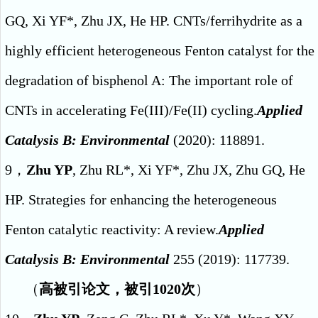
GQ, Xi YF*, Zhu JX, He HP. CNTs/ferrihydrite as a
highly efficient heterogeneous Fenton catalyst for the
degradation of bisphenol A: The important role of
CNTs in accelerating Fe(III)/Fe(II) cycling.
Applied
Catalysis B: Environmental
(2020): 118891.
9，
Zhu YP
, Zhu RL*, Xi YF*, Zhu JX, Zhu GQ, He
HP. Strategies for enhancing the heterogeneous
Fenton catalytic reactivity: A review.
Applied
Catalysis B: Environmental
255 (2019): 117739.
（
高被引论文，被引
1020
次
）