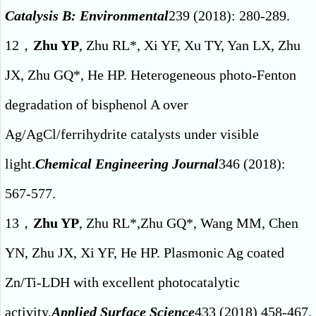
Catalysis B: Environmental
239 (2018): 280-289.
12，
Zhu YP
, Zhu RL*, Xi YF, Xu TY, Yan LX, Zhu
JX, Zhu GQ*, He HP. Heterogeneous photo-Fenton
degradation of bisphenol A over
Ag/AgCl/ferrihydrite catalysts under visible
light.
Chemical Engineering Journal
346 (2018):
567-577.
13，
Zhu YP
, Zhu RL*,Zhu GQ*, Wang MM, Chen
YN, Zhu JX, Xi YF, He HP. Plasmonic Ag coated
Zn/Ti-LDH with excellent photocatalytic
activity.
Applied Surface Science
433 (2018) 458-467.