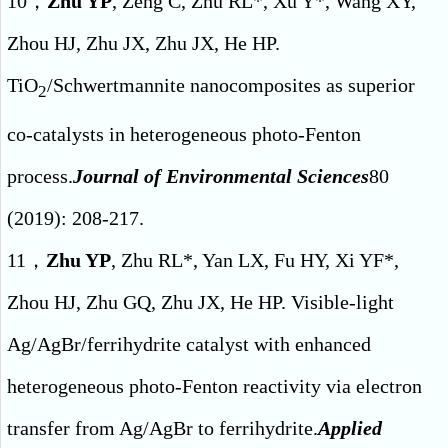
10，
Zhu YP
, Zeng C, Zhu RL*, Xu Y*, Wang XY,
Zhou HJ, Zhu JX, Zhu JX, He HP.
TiO
/Schwertmannite nanocomposites as superior
2
co-catalysts in heterogeneous photo-Fenton
process.
Journal of Environmental Sciences
80
(2019): 208-217.
11，
Zhu YP
, Zhu RL*, Yan LX, Fu HY, Xi YF*,
Zhou HJ, Zhu GQ, Zhu JX, He HP. Visible-light
Ag/AgBr/ferrihydrite catalyst with enhanced
heterogeneous photo-Fenton reactivity via electron
transfer from Ag/AgBr to ferrihydrite.
Applied