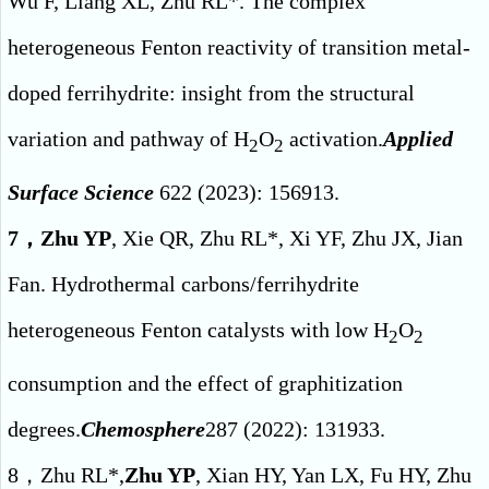
Wu F, Liang XL, Zhu RL*. The complex
heterogeneous Fenton reactivity of transition metal-
doped ferrihydrite: insight from the structural
variation and pathway of H
O
activation.
Applied
2
2
Surface Science
622 (2023): 156913.
7，Zhu YP
, Xie QR, Zhu RL*, Xi YF, Zhu JX, Jian
Fan. Hydrothermal carbons/ferrihydrite
heterogeneous Fenton catalysts with low H
O
2
2
consumption and the effect of graphitization
degrees.
Chemosphere
287 (2022): 131933.
8，Zhu RL*,
Zhu YP
, Xian HY, Yan LX, Fu HY, Zhu