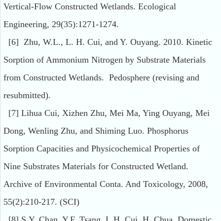
Vertical-Flow Constructed Wetlands. Ecological
Engineering, 29(35):1271-1274.
[6] Zhu, W.L., L. H. Cui, and Y. Ouyang. 2010. Kinetic
Sorption of Ammonium Nitrogen by Substrate Materials
from Constructed Wetlands. Pedosphere (revising and
resubmitted).
[7] Lihua Cui, Xizhen Zhu, Mei Ma, Ying Ouyang, Mei
Dong, Wenling Zhu, and Shiming Luo. Phosphorus
Sorption Capacities and Physicochemical Properties of
Nine Substrates Materials for Constructed Wetland.
Archive of Environmental Conta. And Toxicology, 2008,
55(2):210-217. (SCI)
[8] S.Y. Chan, Y.F. Tsang, L.H. Cui, H. Chua. Domestic