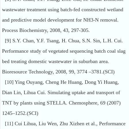
wastewater treatment using batch-fed constructed wetland
and predictive model development for NH3-N removal.
Process Biochemistry, 2008, 43, 297-305.
[9] S.Y. Chan, Y.F. Tsang, H. Chua, S.N. Sin, L.H. Cui.
Performance study of vegetated sequencing batch coal slag
bed treating domestic wastewater in suburban area.
Bioresource Technology, 2008, 99, 3774 –3781.(SCI)
[10] Ying Ouyang, Cheng He Huang, Dong Yi Huang,
Dian Lin, Lihua Cui. Simulating uptake and transport of
TNT by plants using STELLA. Chemosphere, 69 (2007)
1245–1252.(SCI)
[11] Cui Lihua, Liu Wen, Zhu Xizhen et al., Performance