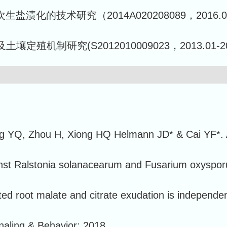
的技术研究（2014A020208089，2016.01-
机制研究(S2012010009023，2013.01-201
ng YQ, Zhou H, Xiong HQ Helmann JD* & Cai YF*.
inst Ralstonia solanacearum and Fusarium oxysporu
d root malate and citrate exudation is independent 
naling & Behavior: 2018.