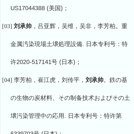
US17044388 (美国)；
[03]
刘承帅
，吕亚辉，吴维，吴非，李芳柏。重
金属汚染現場土壌処理設備
. 日本专利号：特
许2020-517141号 (日本)；
[04]
李芳柏，崔江虎，刘传平，
刘承帅
。鉄の基
の生物の炭材料、その制备技术およびその土
壌污染管理中の応用
. 日本专利号：特许第
6339703号 (日本)；