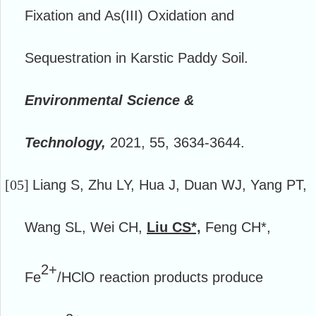
Fixation and As(III) Oxidation and
Sequestration in Karstic Paddy Soil.
Environmental Science &
Technology,
2021, 55, 3634-3644.
[05]
Liang S, Zhu LY, Hua J, Duan WJ, Yang PT,
Wang SL, Wei CH,
Liu CS*,
Feng CH*,
2+
Fe
/HClO reaction products produce