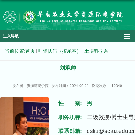
进入导航
当前位置:
首页
师资队伍（按系室）
土壤科学系
刘承帅
发布者：资源环境学院
发布时间：2024-09-21
浏览次数：
10340
性 别:
男
二级教授/博士生导
职务职称:
csliu@scau.edu.c
联系邮箱: