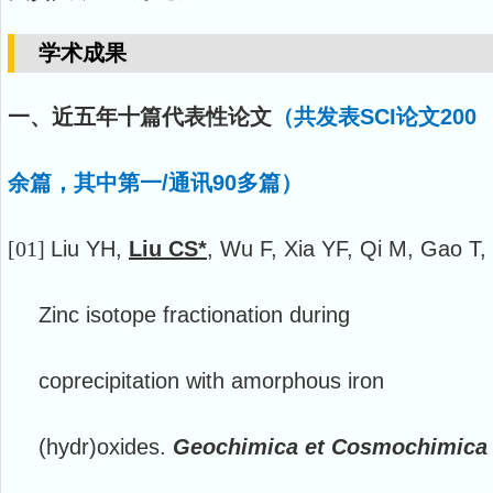
学术成果
一、近五年十篇代表性论文
（共发表
SCI论文200
余篇，其中第一/通讯90多篇）
[01]
Liu YH,
Liu CS*
, Wu F, Xia YF, Qi M, Gao T,
Zinc isotope fractionation during
coprecipitation with amorphous iron
(hydr)oxides.
Geochimica et Cosmochimica