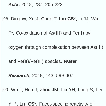
Acta
,
2018, 237, 205-222.
[08]
Ding W, Xu J, Chen T,
Liu CS*,
Li JJ, Wu
F*, Co-oxidation of As(III) and Fe(II) by
oxygen through complexation between As(III)
and Fe(II)/Fe(III) species.
Water
Research,
2018, 143, 599-607.
[09]
Wu F, Hua J, Zhou JM, Liu YH, Long S, Fei
YH*,
Liu CS*,
Facet-specific reactivity of