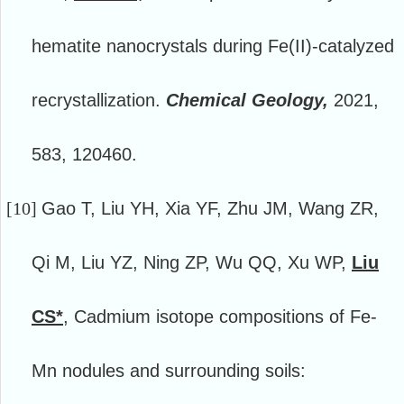
hematite nanocrystals during Fe(II)-catalyzed
recrystallization.
Chemical Geology,
2021,
583, 120460.
[10]
Gao T, Liu YH, Xia YF, Zhu JM, Wang ZR,
Qi M, Liu YZ, Ning ZP, Wu QQ, Xu WP,
Liu
CS*
, Cadmium isotope compositions of Fe-
Mn nodules and surrounding soils: