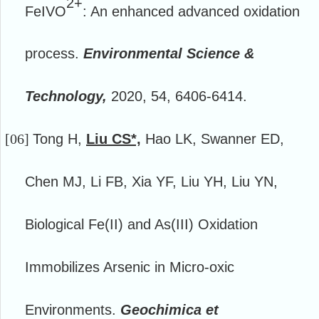
2+
FeIVO
: An enhanced advanced oxidation
process.
Environmental Science &
Technology,
2020, 54, 6406-6414.
[06]
Tong H,
Liu CS*,
Hao LK, Swanner ED,
Chen MJ, Li FB, Xia YF, Liu YH, Liu YN,
Biological Fe(II) and As(III) Oxidation
Immobilizes Arsenic in Micro-oxic
Environments.
Geochimica et