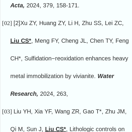
Acta,
2024, 379, 158-171.
[02]
[2]
Xu ZY, Huang ZY, Li H, Zhu SS, Lei ZC,
Liu CS*
, Meng FY, Cheng JL, Chen TY, Feng
CH*, Sulfidation−reoxidation enhances heavy
metal immobilization by vivianite.
Water
Research,
2024, 263,
[03]
Liu YH, Xia YF, Wang ZR, Gao T*, Zhu JM,
Qi M, Sun J,
Liu CS*
, Lithologic controls on