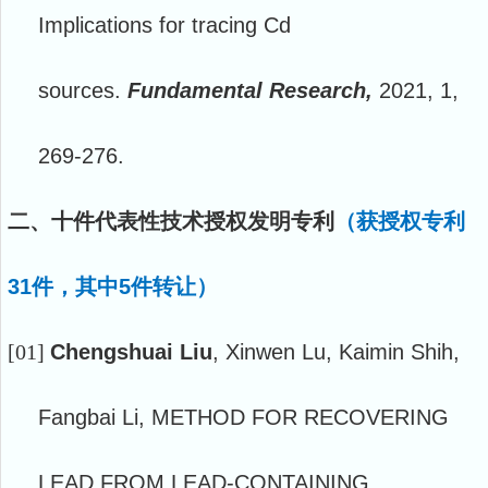
Implications for tracing Cd
sources.
Fundamental Research,
2021, 1,
269-276.
二、十件代表性技术授权发明专利
（获授权专利
31件，其中5件转让）
[01]
Chengshuai Liu
, Xinwen Lu, Kaimin Shih,
Fangbai Li, METHOD FOR RECOVERING
LEAD FROM LEAD-CONTAINING