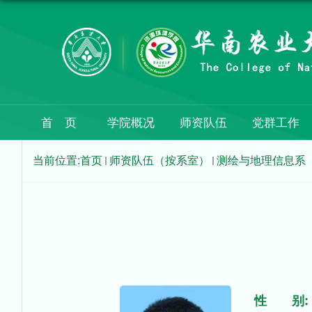
首 页
学院概况
师资队伍
党群工作
当前位置:
首页
师资队伍（按系室）
测绘与地理信息系
性 别: