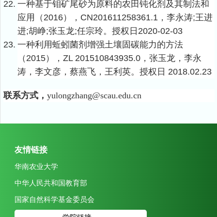
22.
一种基于钼矿尾砂为原料的农田钝化剂及其制法和
应用（
2016
），
CN201611258361.1
，李永涛
;
王进
进
;
胡峥
;
张玉龙
;
任宗玲。授权日
2020-02-03
23.
一种利用蚯蚓菌剂增强土壤固碳能力的方法
（
2015
），
ZL 201510843935.0
，张玉龙，李永
涛，李文彦，蔡燕飞，王利英。授权日
2018.02.23
联系方式，
yulongzhang@scau.edu.cn
友情链接
华南农业大学
中华人民共和国教育部
国家自然科学基金委员会