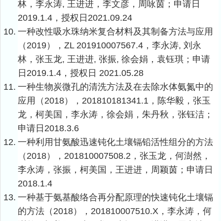
林，李永涛
,
王进进，李文彦，周咏茵；申请日
2019.1.4
，授权日
2021.09.24
10.
一种改性吸水珠纳米复合材料及其制备方法与应用
（
2019
），
ZL 201910007567.4
，李永涛
,
刘永
林，张玉龙
,
王进进
,
张振
,
徐会娟，袁钰琪；申请
日
2019.1.4
，授权日
2021.05.28
11.
一种生物炭微孔的清洗方法及在去除水体氨氮中的
应用（
2018
），
201810181341.1
，陈华毅，张玉
龙，柯美国，李永涛，徐会娟，朱丹秋，张钰洁；
申请日
2018.3.6
12.
一种利用甘氨酸迅速钝化土壤镉铅活性组分的方法
（
2018
），
201810007508.2
，张玉龙，何澍然，
李永涛，张振，柯美国，王进进，周颖茵；申请日
2018.1.4
13.
一种基于氨基酸络合再分配原理的快速钝化土壤镉
的方法（
2018
），
201810007510.X
，李永涛，何