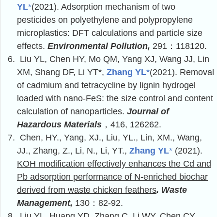
YL
*
(2021). Adsorption mechanism of two
pesticides on polyethylene and polypropylene
microplastics: DFT calculations and particle size
effects.
Environmental Pollution,
291
：
118120.
6.
Liu YL,
Chen HY, Mo QM, Yang XJ, Wang JJ, Lin
XM, Shang DF,
Li YT*,
Zhang YL
*
(2021).
Removal
of cadmium and tetracycline by lignin hydrogel
loaded with nano-FeS: the size control and content
calculation of nanoparticles.
Journal of
Hazardous Materials
，
416,
126262
.
7.
Chen, HY., Yang, XJ., Liu, YL., Lin, XM., Wang,
JJ., Zhang, Z., Li, N., Li, YT.,
Zhang YL
*
(2021).
KOH modification effectively enhances the Cd and
Pb adsorption performance of N-enriched biochar
derived from waste chicken feathers
.
Waste
Management,
130
：
82-92.
8.
Liu YL, Huang YD, Zhang C, Li WY, Chen CY,