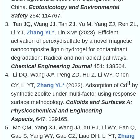
China.
Ecotoxicology and Environmental
Safety
254: 114767.
3.
Tan JQ, Wang JJ, Tan ZJ, Yu M, Yang ZJ, Ren ZL,
Li YT,
Zhang YL
*
, Lin XM* (2023). Efficient
activation of peroxydisulfate by a novel magnetic
nanocomposite lignin hydrogel for contaminant
degradation: Radical and nonradical pathways.
Chemical Engineering Journal
451: 138504.
4.
Li DQ, Wang JJ*, Peng ZD, Hu Z, Li WY, Chen
II
CY, Li YT,
Zhang YL
*
(2022). Adsorption of Cd
by
synthetic zeolite under multi-factor using response
surface methodology.
Colloids and Surfaces A:
Physicochemical and Engineering
Aspects
,
647: 129165.
5.
Mo QM, Yang XJ, Wang JJ, Xu HJ, Li WY, Fan Q,
Gao S, Yang WY, Gao CZ, Liao DH, Li YT,
Zhang