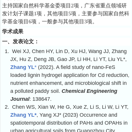
主持国家自然科学基金委项目
2
项，广东省重点领域研
发计划子课题
1
项，其他项目
5
项，主要参与国家自然科
学基金项目
6
项，一般参与其他项目
3
项。
学术成果
一、发表论文：
1.
Wei XJ, Chen HY, Lin D, Xu HJ, Wang JJ, Zhang
JX, Hu Z, Deng JB, Gao JP, Li HH, Li YT, Liu YL*,
Zhang YL
*
(2022). A field study of nano-FeS
loaded lignin hydrogel application for Cd reduction,
nutrient enhancement, and microbiological shift in
a polluted paddy soil.
Chemical Engineering
Journal
: 138647.
2.
Chen WS, Xian W, He G, Xue Z, Li S, Li W, Li YT,
Zhang YL*
, Yang XJ* (2023) Occurrence and
spatiotemporal distribution of PAHs and OPAHs in
urban agricultural soils from Guangzhou City,