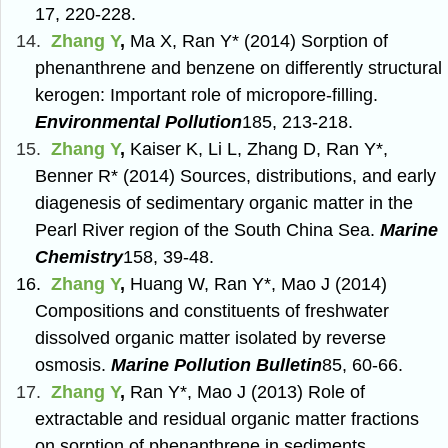
17, 220-228.
14.
Zhang Y
,
Ma X, Ran Y* (2014) Sorption of
phenanthrene and benzene on differently structural
kerogen: Important role of micropore-filling.
Environmental Pollution
185, 213-218.
15.
Zhang Y
,
Kaiser K, Li L, Zhang D, Ran Y*,
Benner R* (2014) Sources, distributions, and early
diagenesis of sedimentary organic matter in the
Pearl River region of the South China Sea.
Marine
Chemistry
158, 39-48.
16.
Zhang Y
,
Huang W, Ran Y*, Mao J (2014)
Compositions and constituents of freshwater
dissolved organic matter isolated by reverse
osmosis.
Marine Pollution Bulletin
85, 60-66.
17.
Zhang Y
,
Ran Y*, Mao J (2013) Role of
extractable and residual organic matter fractions
on sorption of phenanthrene in sediments.