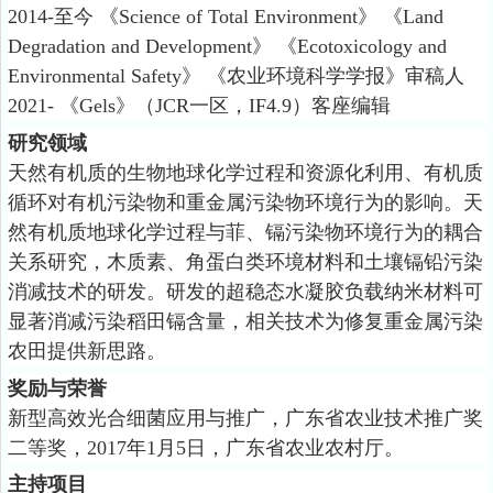
2014-
至今 《
Science of Total Environment
》 《
Land
Degradation and Development
》 《
Ecotoxicology and
Environmental Safety
》 《农业环境科学学报》审稿人
2021-
《
Gels
》（
JCR
一区，
IF4.9
）客座编辑
研究领域
天然有机质的生物地球化学过程和资源化利用、有机质
循环对有机污染物和重金属污染物环境行为的影响。天
然有机质地球化学过程与菲、镉污染物环境行为的耦合
关系研究，木质素、角蛋白类环境材料和土壤镉铅污染
消减技术的研发。研发的超稳态水凝胶负载纳米材料可
显著消减污染稻田镉含量，相关技术为修复重金属污染
农田提供新思路。
奖励与荣誉
新型高效光合细菌应用与推广，广东省农业技术推广奖
二等奖，
2017
年
1
月
5
日，广东省农业农村厅。
主持项目