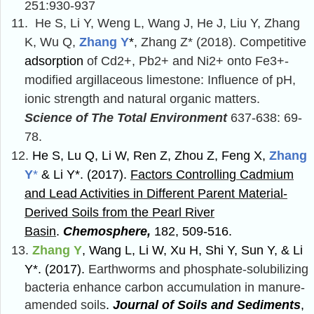
251:930-937
11.
He S, Li Y, Weng L, Wang J, He J, Liu Y, Zhang
K, Wu Q,
Zhang Y
*
, Zhang Z* (2018). Competitive
adsorption
of Cd2+, Pb2+ and Ni2+ onto Fe3+-
modified argillaceous limestone: Influence of pH,
ionic strength and natural organic matters.
Science of The Total Environment
637-638: 69-
78.
12.
He S, Lu Q, Li W, Ren Z, Zhou Z, Feng X,
Zhang
Y
*
& Li Y*. (2017).
Factors Controlling Cadmium
and Lead Activities in Different Parent Material-
Derived Soils from the Pearl River
Basin
.
Chemosphere
,
182, 509-516.
13.
Zhang Y
, Wang L, Li W, Xu H, Shi Y, Sun Y, & Li
Y*. (2017).
Earthworms and phosphate-solubilizing
bacteria enhance carbon accumulation in manure-
amended soils
.
Journal of Soils and Sediments
,