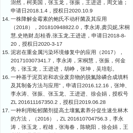
澍然，柯美国，张玉龙，张振，王进进，周文迪；
申请日
2018.1.4
，授权日
2020.10.9
14.
一株降解金霉素的鲍氏不动杆菌及其应用
（
2018
），
201810948822.0
，李永涛
,
龚贝妮
,
宋桐
慧
,
史艳财
,
彭桂香
,
张玉龙
,
王进进，申请日
2018-8-
20
，授权日
2020-3-17
15.
泥岩在重金属污染环境修复中的应用（
2017
），
201710307341.7
，李永涛，宋桐慧，张振，何金
先，张玉龙，王进进，胡峥，张坤，吴培彰。
16.
一种基于泥页岩和农业废弃物的脱氮除磷合成填料
及其制备方法与应用”，申请日
2016.12.16
，张坤、
李永涛、张振、张玉龙、王进进、徐会娟，授权号
ZL 201611167350.2
，授权日
2019.06.28
17.
一种利用蚯蚓菌剂提高土壤氮素养分促生速生林木
的方法，（
2016
），
ZL 201610704756.3
，李永
涛，张玉龙，程雄，张海春，陈晓阳，徐会娟，王