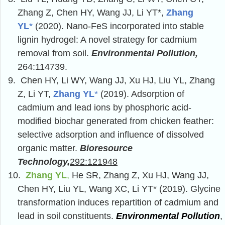
Zhang Z, Chen HY, Wang JJ, Li YT*,
Zhang
YL
*
(2020). Nano-FeS incorporated into stable
lignin hydrogel: A novel strategy for cadmium
removal from soil.
Environmental Pollution,
264:114739.
9.
Chen HY, Li WY, Wang JJ, Xu HJ, Liu YL, Zhang
Z, Li YT,
Zhang YL
*
(2019). Adsorption of
cadmium and lead ions by phosphoric acid-
modified biochar generated from chicken feather:
selective adsorption and influence of dissolved
organic matter.
Bioresource
Technology,
292:121948
10.
Zhang YL
,
He SR, Zhang Z, Xu HJ, Wang JJ,
Chen HY, Liu YL, Wang XC, Li Y
T*
(2019). Glycine
transformation induces repartition of cadmium and
lead in soil constituents.
Environmental Pollution
,