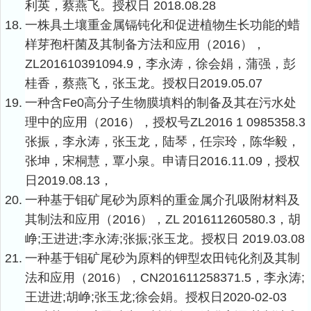
利英，蔡燕飞。授权日
2018.08.28
18.
一株具土壤重金属镉钝化和促进植物生长功能的蜡
样芽孢杆菌及其制备方法和应用（
2016
），
ZL201610391094.9
，李永涛，徐会娟，蒲强，彭
桂香，蔡燕飞，张玉龙。授权日
2019.05.07
19.
一种含
Fe0
高分子生物膜填料的制备及其在污水处
理中的应用（
2016
），授权号
ZL2016 1 0985358.3
张振，李永涛，张玉龙，陆琴，任宗玲，陈华毅，
张坤，宋桐慧，覃小泉。申请日
2016.11.09
，授权
日
2019.08.13
，
20.
一种基于钼矿尾砂为原料的重金属介孔吸附材料及
其制法和应用（
2016
），
ZL 201611260580.3
，胡
峥
;
王进进
;
李永涛
;
张振
;
张玉龙。授权日
2019.03.08
21.
一种基于钼矿尾砂为原料的钾型农田钝化剂及其制
法和应用（
2016
），
CN201611258371.5
，李永涛
;
王进进
;
胡峥
;
张玉龙
;
徐会娟。授权日
2020-02-03