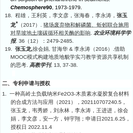
Chemosphere
90
, 1973-1979.
18.
程雄，王利英，李文彦，张海春，李永涛，
张玉
*
龙
（
2017
）
.
猪场废弃物和解磷菌、蚯蚓联合施用
对旱坡地土壤碳循环相关酶的影响
.
农业环境科学学
报
. 36
（
12
）：
2479-2485.
19.
张玉龙
,
徐会娟
,
甘海华
&
李永涛（
2016
）
.
借助
MOOC
模式构建地质地貌学实习教学资源共享机制
的思考
.
高教学刊
, 13, 37-38.
二、专利申请与授权
1.
一种高岭土负载纳米
Fe2O3-
木质素水凝胶复合材料
的合成方法与应用（
2021
），
202110707240.5
，
张玉龙，韦秀娇，刘永林，李永涛，王进进，徐会
娟，李文彦，安一方，钟宇翔；申请日
2021.6.25
，
授权日
2022.11.4