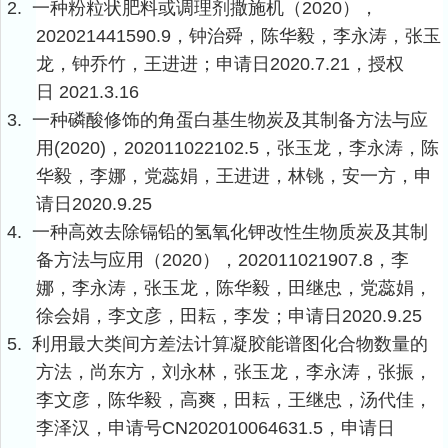
2.
一种粉粒状肥料或调理剂撒施机（
2020
），
202021441590.9
，钟治舜，陈华毅，李永涛，张玉
龙，钟乔竹，王进进；申请日
2020.7.21
，授权
日
2021.3.16
3.
一种磷酸修饰的角蛋白基生物炭及其制备方法与应
用
(2020)
，
202011022102.5
，张玉龙，李永涛，陈
华毅，李娜，党蕊娟，王进进，林铫，安一方，申
请日
2020.9.25
4.
一种高效去除镉铅的氢氧化钾改性生物质炭及其制
备方法与应用（
2020
），
202011021907.8
，李
娜，李永涛，张玉龙，陈华毅，田继忠，党蕊娟，
徐会娟，李文彦，田耘，李发；申请日
2020.9.25
5.
利用最大类间方差法计算凝胶能谱图化合物数量的
方法，尚东方，刘永林，张玉龙，李永涛，张振，
李文彦，陈华毅，高爽，田耘，王继忠，汤代佳，
李泽汉，申请号
CN202010064631.5
，申请日