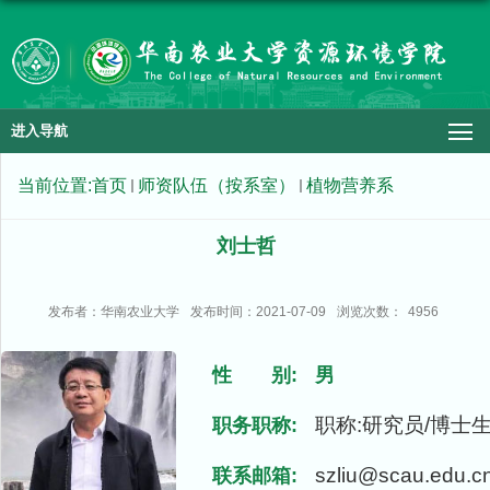
进入导航
当前位置:
首页
师资队伍（按系室）
植物营养系
刘士哲
发布者：华南农业大学
发布时间：2021-07-09
浏览次数：
4956
性 别:
男
职称:研究员/博士
职务职称:
szliu@scau.edu.c
联系邮箱: