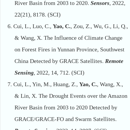
River Basin from 2003 to 2020.
Sensors
,
2022,
22(21), 8178
. (SCI)
6.
Cui, L., Luo, C.,
Yao, C.
, Zou, Z., Wu, G., Li, Q.,
& Wang, X. The Influence of Climate Change
on Forest Fires in Yunnan Province, Southwest
China Detected by GRACE Satellites.
Remote
Sens
ing
,
2022,
14, 712.
(SCI)
7.
Cui, L., Yin, M., Huang, Z.,
Yao, C.
, Wang, X.,
& Lin, X. The Drought Events over the Amazon
River Basin from 2003 to 2020 Detected by
GRACE/GRACE-FO and Swarm Satellites.