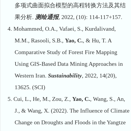
多项式曲面拟合模型的高程转换方法及其结
果分析
.
测绘通报
, 2022, (10): 114-117+157.
4.
Mohammed, O.A., Vafaei, S., Kurdalivand,
M.M., Rasooli, S.B.,
Yao, C.
, & Hu, T. A
Comparative Study of Forest Fire Mapping
Using GIS-Based Data Mining Approaches in
Western Iran.
Sustainability
, 2022,
14(20),
13625
. (SCI)
5.
Cui, L., He, M., Zou, Z.,
Yao, C.
, Wang, S., An,
J., & Wang, X. (2022). The Influence of Climate
Change on Droughts and Floods in the Yangtze