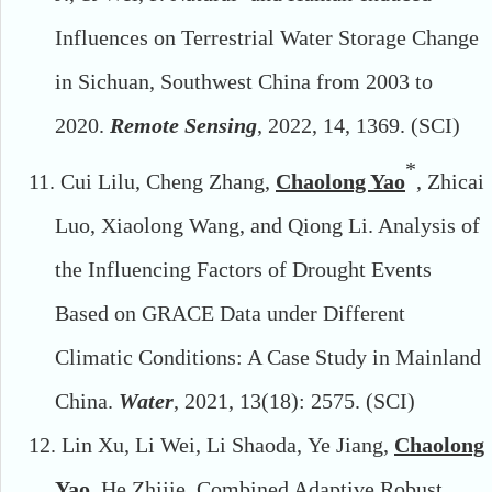
Influences on Terrestrial Water Storage Change
in Sichuan, Southwest China from 2003 to
2020.
Remote Sens
ing
,
2022,
14, 1369.
(SCI)
*
11.
Cui Lilu, Cheng Zhang,
Chaolong Yao
, Zhicai
Luo, Xiaolong Wang, and Qiong Li. Analysis of
the Influencing Factors of Drought Events
Based on GRACE Data under Different
Climatic Conditions: A Case Study in Mainland
China.
Water
,
2021
,
13(18):
2575.
(SCI)
12.
Lin Xu
,
Li Wei
,
Li Shaoda
,
Ye Jiang
,
Chaolong
Yao
,
He Zhijie
.
Combined Adaptive Robust