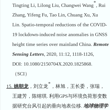
*
Tingting Li, Lilong Liu, Changwei Wang
, Rui
Zhang, Yifeng Fu, Tao Lin, Chuang Xu, Xu
Lin
.
Spatio-temporal reductions of the COVID-
19 lockdown-induced noise anomalies in GNSS
height time series over mainland China
.
Remote
Sensing Letters
, 2020,
11:12, 1118-1126,
DOI:
10.1080/2150704X.2020.1825868
.
（SCI
）
*
15.
姚朝龙
，刘立龙
，林旭，王长委，张瑞，
王建芳，陈镕琪.
利用
GPS
与环境负荷形变数
据研究台风引起的垂向地表位移
.
地球物理学