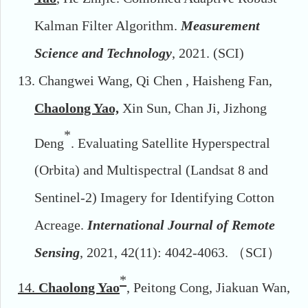
Kalman Filter Algorithm
.
Measurement
Science and Technology
, 2021. (SCI)
13.
Changwei Wang, Qi Chen , Haisheng Fan,
Chaolong Yao,
Xin Sun, Chan Ji
,
Jizhong
*
Deng
.
Evaluating Satellite Hyperspectral
(Orbita) and
Multispectral (Landsat 8 and
Sentinel-2) Imagery for Identifying Cotton
Acreage
.
International Journal of Remote
Sensing
, 2021, 42(11): 4042-4063.
（
SCI
）
*
14.
Chaolong Yao
, Peitong Cong, Jiakuan Wan,