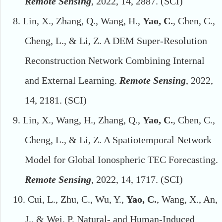
Remote Sens
ing
,
2022,
14, 2887.
(SCI)
8.
Lin, X., Zhang, Q., Wang, H.,
Yao, C.
, Chen, C.,
Cheng, L., & Li, Z. A DEM Super-Resolution
Reconstruction Network Combining Internal
and External Learning.
Remote Sens
ing
,
2022,
14, 2181.
(SCI)
9.
Lin, X., Wang, H., Zhang, Q.,
Yao, C.
, Chen, C.,
Cheng, L., & Li, Z. A Spatiotemporal Network
Model for Global Ionospheric TEC Forecasting.
Remote Sens
ing
,
2022,
14, 1717.
(SCI)
10.
Cui, L., Zhu, C., Wu, Y.,
Yao, C.
, Wang, X., An,
J., & Wei, P. Natural- and Human-Induced