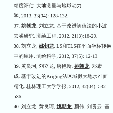
精度评估
.
大地测量与地球动力
学
,
2013,
33(04):
128-132.
37.
姚朝龙
,
刘立龙
.
基于改进阈值法的小波
去噪研究
.
测绘工程
, 2012, 21(3):18-20.
38.
刘立龙
,
姚朝龙
. LS
和
TLS
在平面坐标转换
中的应用
.
测绘科学
, 2012, 37(5): 12-13.
39.
黄良珂
,
刘立龙
,
唐艳新
,
姚朝龙
,
邓康
成
.
基于改进的
Kriging
法区域似大地水准面
精化
.
桂林理工大学学报
,
2012,
32(04):
532-
536.
40.
刘立龙
,
黄良珂
,
姚朝龙
,
颜伟
,
刘贵云
.
基