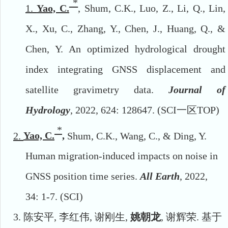
*
1.
Yao, C.
, Shum, C.K., Luo, Z., Li, Q., Lin,
X., Xu, C., Zhang, Y., Chen, J., Huang, Q., &
Chen, Y. An optimized hydrological drought
index integrating GNSS displacement and
satellite gravimetry data.
Journal of
Hydrology
, 2022, 624: 128647. (SCI
一区
TOP)
*
2.
Yao, C.
,
Shum, C.K., Wang, C., & Ding, Y.
Human migration-induced impacts on noise in
GNSS position time series.
All Earth
,
2022,
34
:
1
-
7.
(SCI)
3.
陈安平
,
李红伟
,
谢刚生
,
姚朝龙
,
谢辉荣
.
基于