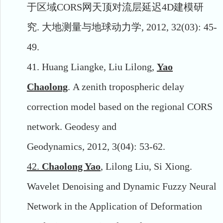
于区域
CORS
网天顶对流层延迟
4D
建模研
究
.
大地测量与地球动力学
,
2012,
32(03):
45-
49.
41.
Huang Liangke,
Liu Lilong,
Yao
Chaolong
.
A zenith tropospheric delay
correction model based on the regional CORS
network.
Geodesy and
Geodynamics,
2012,
3(04):
53-62.
42.
Chaolong Yao
, Lilong Liu, Si Xiong.
Wavelet Denoising and Dynamic Fuzzy Neural
Network in the Application of Deformation