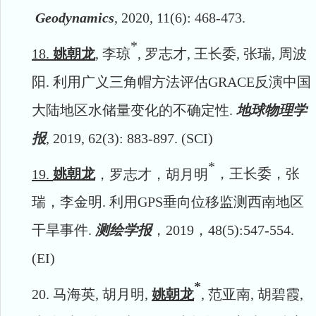
Geodynamics
,
2020,
11(6):
468-473
.
*
18.
姚朝龙
,
李琼
,
罗志才
,
王长委
,
张瑞
,
周波
阳
.
利用广义三角帽方法评估
GRACE
反演中国
大陆地区水储量变化的不确定性
.
地球物理学
报
, 2019, 62(3): 883-897.
(
SCI
)
*
19.
姚朝龙
，罗志才，胡月明
，王长委，张
瑞，李金明.
利用
GPS
垂向位移监测西南地区
干旱事件
.
测绘学报
，2019
，
48(5):547-554.
(EI)
*
20.
马海英,
胡月明
,
姚朝龙
,
范亚南
,
胡碧霞
,