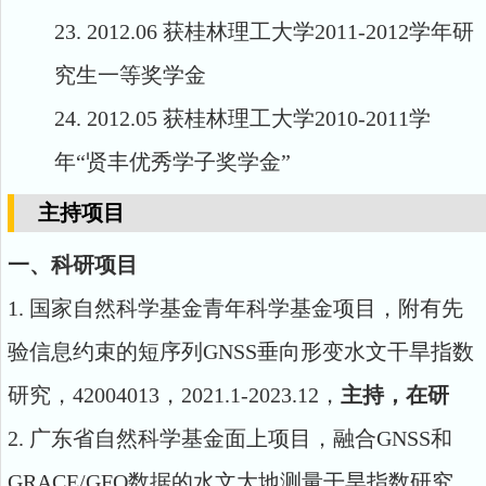
23.
2012.06
获桂林理工大学
2011-2012
学年研
究生一等奖学金
24.
2012.05
获桂林理工大学
2010-2011
学
年
“
贤丰优秀学子奖学金
”
主持项目
一、科研项目
1
.
国家自然科学基金青年科学基金项目，附有先
验信息约束的短序列
GNSS
垂向形变水文干旱指数
研究，
42004013
，
2021.1-2023.12
，
主持，在研
2.
广东省自然科学基金
面上项目
，
融合
GNSS
和
GRACE/GFO
数据的水文大地测量干旱指数研究
，