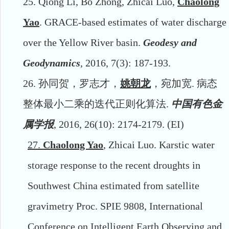
25.
Qiong Li, Bo Zhong, Zhicai Luo,
Chaolong
Yao
. GRACE-based estimates of water discharge
over the Yellow River basin.
Geodesy and
Geodynamics
, 2016, 7(3): 187-193.
26.
孙同贺，罗志才，
姚朝龙
，宛加宽
.
病态
整体最小二乘的迭代正则化算法
.
中国有色金
属学报
, 2016, 26(10): 2174-2179. (EI)
27.
Chaolong Yao
, Zhicai Luo. Karstic water
storage response to the recent droughts in
Southwest China estimated from satellite
gravimetry Proc. SPIE 9808, International
Conference on Intelligent Earth Observing and