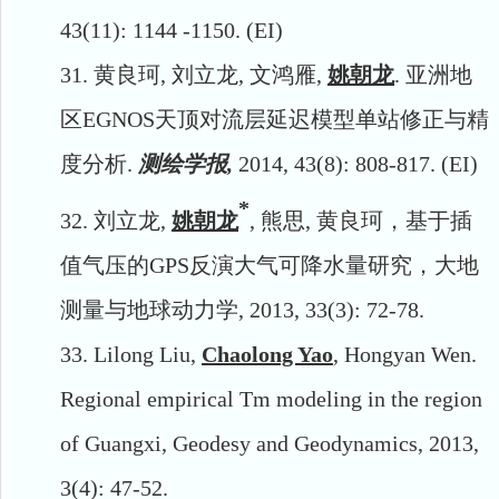
43(11): 1144 -1150. (EI)
31.
黄良珂
,
刘立龙
,
文鸿雁
,
姚朝龙
.
亚洲地
区
EGNOS
天顶对流层延迟模型单站修正与精
度分析
.
测绘学报,
2014, 43(8): 808-817. (EI)
*
32.
刘立龙
,
姚朝龙
,
熊思
,
黄良珂，基于插
值气压的
GPS
反演大气可降水量研究，大地
测量与地球动力学
, 2013, 33(3): 72-78.
33.
Lilong Liu,
Chaolong Yao
, Hongyan Wen.
Regional empirical Tm modeling in the region
of Guangxi, Geodesy and Geodynamics, 2013,
3(4): 47-52.