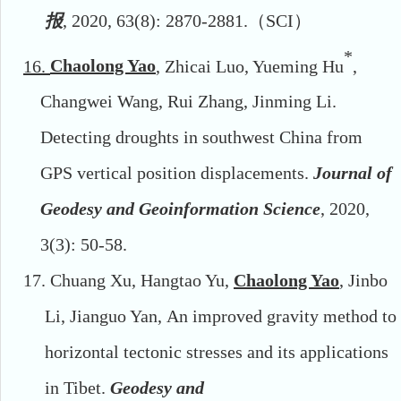
报
, 2020, 63(8): 2870-2881.
（
SCI
）
*
16.
Chaolong Yao
, Zhicai Luo, Yueming Hu
,
Changwei Wang, Rui Zhang, Jinming Li.
Detecting droughts in southwest China from
GPS vertical position displacements.
Journal of
Geodesy and Geoinformation Science
, 2020,
3(3): 50-58.
17.
Chuang Xu, Hangtao Yu,
Chaolong Yao
, Jinbo
Li, Jianguo Yan,
An improved gravity method to
horizontal tectonic stresses and its applications
in Tibet
.
Geodesy and