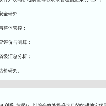
安全研究；
与整体管控；
查评价与测算；
省级汇总分析；
估价研究。
钟玉燕, 李利番, 黄馨亿. 以综合效能提升为目的的耕地