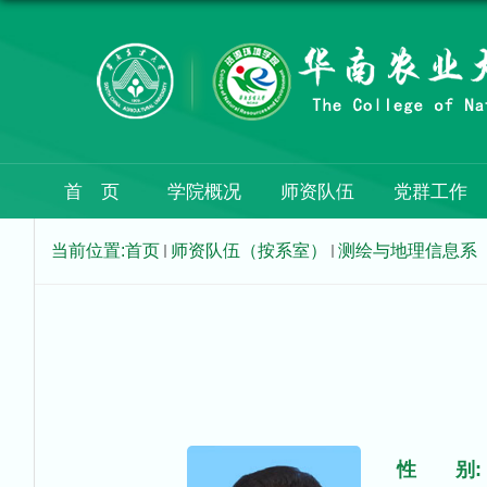
首 页
学院概况
师资队伍
党群工作
当前位置:
首页
师资队伍（按系室）
测绘与地理信息系
性 别: