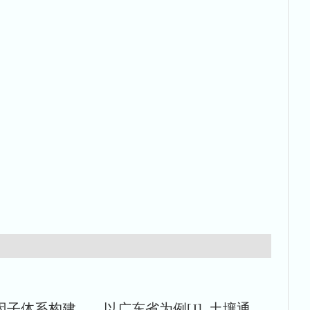
定级因子体系构建——以广东省为例[J]. 土壤通