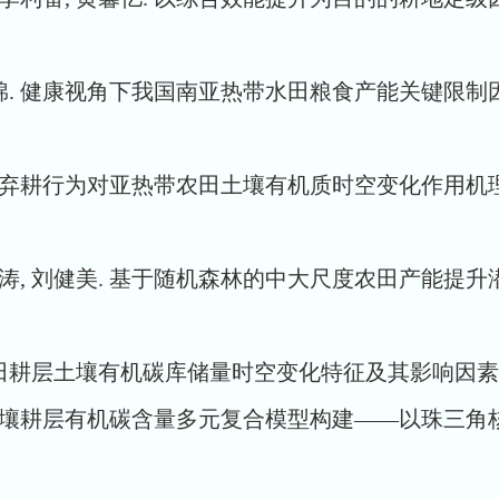
凯, 韦泽棉. 健康视角下我国南亚热带水田粮食产能关键限
珂. 弃耕行为对亚热带农田土壤有机质时空变化作用机理研究[J
雪珂, 马涛, 刘健美. 基于随机森林的中大尺度农田产能
层土壤有机碳库储量时空变化特征及其影响因素识别[J]. 热带地
耕层有机碳含量多元复合模型构建——以珠三角核心区为例[J].