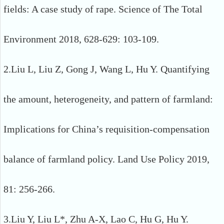
fields: A case study of rape. Science of The Total
Environment 2018, 628-629: 103-109.
2.Liu L, Liu Z, Gong J, Wang L, Hu Y. Quantifying
the amount, heterogeneity, and pattern of farmland:
Implications for China’s requisition-compensation
balance of farmland policy. Land Use Policy 2019,
81: 256-266.
3.Liu Y, Liu L*, Zhu A-X, Lao C, Hu G, Hu Y.