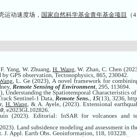
地壳运动速度场，
国家自然科学基金青年基金项目
（4
i, F. Yang, W. Zhuang,
H. Wang
, W. Zhan, C. Chen (202
 by GPS observation, Tectonophysics, 865, 230042.
Wang
, L. Ge (2023), A novel framework for combining
dney,
Remote Sensing of Environment
, 295, 113694.
3), Understanding the Spatiotemporal Characteristics o
rack Sentinel-1 Data,
Remote Sens.
,
15
(13), 3236,
htt
ir,
H. Wang
, & A. Ayele, (2023). Extensional earthqu
50
, e2023GL102826.
uin (2023). Editorial: InSAR for volcanoes and t
 (2023). Land subsidence modeling and assessment in 
nt. J. Appl. Earth Obs. Geoinformation, 118, 103228.