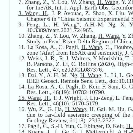
7.
Zhang, Z., Y. Lou, W. Zhang,
H. Wang
, Y. 
for InSAR,
Int. J. Appl. Earth Obs. Geoinfo
8.
Wang, H.
, J.-P. Avouac, Z. Shao, X. Liu,
Chapter 6 in “China Seismic Experimental S
9.
Peng, L.,
H. Wang*
, A.H.-M. Ng, X. Ya
10.3389/feart.2021.724965.
10.
Zhang, Z., Y. Lou, W. Zhang,
H. Wang
, Y. 
Study in Pearl River Delta Region of China
11.
La Rosa, A., C. Pagli,
H. Wang
, C., Doubre
zone (Afar) from InSAR and seismicity
,
J. 
12.
Weiss, J. R., R. J. Walters, Y Morishita, T
B. Parsons, Z. Li, C. Rollins (2020), High
Res. Lett., 47,
e2020GL087376.
13.
Dai, Y., A. H.-M. Ng,
H. Wang
, L. Li, L. 
IEEE Geosci. Remote Sens. Lett., doi:
10.11
14.
La Rosa, A., C. Pagli, D. Keir, F. Sani, G. C
Res. Lett., 46(19): 10782-10790.
15.
Wang, H.
, T. J. Wright, J. Liu-Zeng, L. Pe
Res. Lett., 46(10): 5170-5179.
16.
Wu, Z., G. Ha,
H. Wang
, H. Gai, M. Hu, 
due to far-field aseismic creeping of the
Geology Review, 61(18): 2313-2327.
17.
Pagli, C., S.-H. Yun, C. Ebinger, D. Keir,
H.
18.
Kuang, J., L. Ge, G. I. Metternicht, A.H