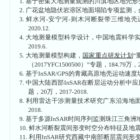
1.
基于密集大地测量观测的川滇地区地壳形
2.
广花盆地隐伏岩溶区地面塌陷专项监测，
3.
鲜水河-安宁河-则木河断裂带三维地壳运动速
2020.12.
4.
大地测量模型科学设计，中国地震科学
2019.6.
5.
大地测量模型构建，
国家重点研发计划
“
（2017YFC1500500）”专题，184.79万，20
6.
基于InSAR/GPS的青藏高原地壳运动速
7.
中国大陆西部InSAR在断层运动分析中应
题，20万，2017-2018.
8.
利用雷达干涉测量技术研究广东沿海地面沉降时
2018.
9.
基于多源InSAR时间序列监测珠江三角洲地面沉
10.
鲜水河断裂震间形变时空分布特征及地震
11.
利用InSAR研究西藏中南部断层震间形变