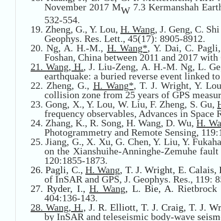
November 2017 M
7.3 Kermanshah Earthq
W
532-554.
19.
Zheng, G., Y. Lou,
H. Wang
, J. Geng, C. Sh
Geophys. Res. Lett., 45(17): 8905-8912.
20.
Ng, A. H.-M.,
H. Wang*
, Y. Dai, C. Pag
Foshan, China between 2011 and 2017 with
21.
Wang, H.
, J. Liu-Zeng, A. H.-M. Ng, L. Ge
earthquake: a buried reverse event linked to
22.
Zheng, G.,
H. Wang*
, T. J. Wright, Y. L
collision zone from 25 years of GPS measu
23.
Gong, X., Y. Lou, W. Liu, F. Zheng, S. Gu,
frequency observables, Advances in Space 
24.
Zhang, K., R. Song, H. Wang, D. Wu,
H. W
Photogrammetry and Remote Sensing, 119:
25.
Jiang, G., X. Xu, G. Chen, Y. Liu, Y. Fukah
on the Xianshuihe-Anninghe-Zemuhe fault s
120:1855-1873.
26.
Pagli, C.,
H. Wang
, T. J. Wright, E. Calais
of InSAR and GPS, J. Geophys. Res., 119: 
27.
Ryder, I.,
H. Wang
, L. Bie, A.
Rietbrock 
404:136-143.
28.
Wang, H.,
J. R. Elliott, T. J. Craig, T. J.
by InSAR and teleseismic body-wave
seism