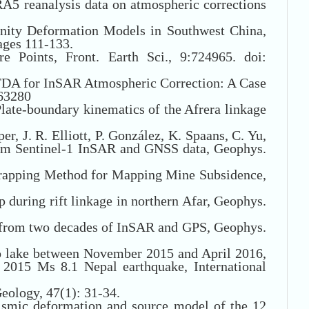
RA5 reanalysis data on atmospheric corrections
unity Deformation Models in Southwest China,
ages 111-133.
 Points, Front. Earth Sci., 9:724965. doi:
FDA for InSAR Atmospheric Correction: A Case
163280
 Plate-boundary kinematics of the Afrera linkage
per, J. R. Elliott, P. González, K. Spaans, C. Yu,
 from Sentinel‐1 InSAR and GNSS data, Geophys.
nwrapping Method for Mapping Mine Subsidence,
p during rift linkage in northern Afar, Geophys.
ibet from two decades of InSAR and GPS, Geophys.
o lake between November 2015 and April 2016,
e 2015 Ms 8.1 Nepal earthquake, International
Geology, 47(1): 31-34.
ismic deformation and source model of the 12