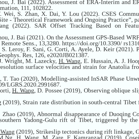
Zhou, J. Bai (2022). Assessment of ERA-Interim and E
rmation,
111, 102822.
 W. Wei, S. Zhan, X. Dai, Y. Lou (2022). CSES Comm
ite - Theoretical Framework and Ongoing Practice”, p
ng (2022). SAR Offset Tracking Based on Feature
Zhou, J. Bai (2021). On the Assessment GPS-Based WR
, Remote Sens., 13,3280. https://doi.org/10.3390/ rs13
, S. Leroy, F. Sani, G. Corti, A. Ayele, D. Keir (2021).
Geophys. Res
, 126, e2020JB021387.
. J. Wright, M. Lazecky,
H. Wang
, E. Hussain, A. J. Hoo
‐resolution surface velocities and strain for Anatolia
Ge, T. Tao (2020), Modelling-assisted InSAR Phase U
09/LGRS.2020.2991687.
orti,
H. Wang
, D. Possee (2019), Observing oblique sli
ng (2019), Strain rate distribution in south-central T
G. Zhao (2019), Abnormal disappearance of Duoqing C
 southern Yadong-Gulu rift of Tibet, triggered by th
 Wang
(2019), Strikeslip tectonics during rift linkage, 
.-M.Ng,
H. Wang
, M. Zare, F. Kamranzad (2019), Cose