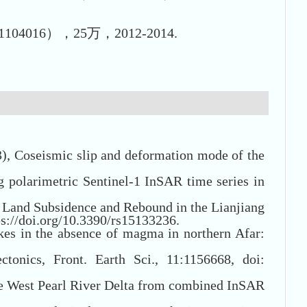
1104016），25万，2012-2014.
3), Coseismic slip and deformation mode of the
 polarimetric Sentinel-1 InSAR time series in
f Land Subsidence and Rebound in the Lianjiang
ps://doi.org/10.3390/rs15133236.
akes in the absence of magma in northern Afar:
ectonics,
Front. Earth Sci., 11:1156668
,
doi:
the West Pearl River Delta from combined InSAR