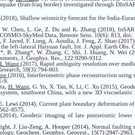
uake (Iran-Iraq border) investigated through DInSAR
i (2018), Shallow seismicity forecast for the India-Euras
li, W. Chen, L. Ge, Z. Du and K. Zhang (2018), InS
 COSMO-SkyMed Data, Remote Sens. 10(6): 813, doi: 
, F. Javed, F. Long, A. Aoudia, J. Feng, Z. Shao (201
 the left-lateral Haiyuan fault, Int. J. Appl. Earth Obs.
ou*, R. Zhang*, W. Zhang, C. Shi, J. Huang, N. Wei (2
rements, J. Geophys. Res., 122:9290-9312.
H. Wang
(2017), Rapid ambiguity resolution over med
Research, 59(3):794-803.
ang
(2016), Interferometric phase reconstruction using
1-9.
ata,
H. Wang
, G. Yu, X. Tan, K. Li, C. Xu (2015), Geod
ystem, southwest China, with a new 3D viscoelastic i
, E. Lewi (2014),
Current plate boundary deformation of 
8562–8575.
(2014), Geodetic imaging of late postseismic lower cr
 Wright, J. Liu-Zeng, A. Hooper (2014),
Normal faulting 
ology, Geochem. Geophys. Geosyst., 15(7):2947
-2963.