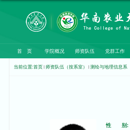
首 页
学院概况
师资队伍
党群工作
当前位置:
首页
师资队伍（按系室）
测绘与地理信息系
性 别: