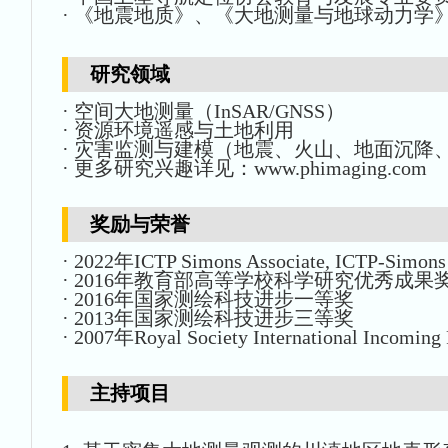
·
《地震地质》、《大地测量与地球动力学》、《导航定
研究领域
·
空间大地测量（
InSAR/GNSS
）
·
资源环境遥感与土地利用
·
灾害监测与建模（地震、火山、地面沉降
·
更多研究兴趣详见：
www.phimaging.com
奖励与荣誉
·
2022
年
ICTP Simons Associate, ICTP-Simons
·
2016
年
教育部高等学校科学研究优秀成果
·
2016
年
国家测绘科技进步一等奖
·
2013
年
国家测绘科技进步三等奖
·
2007
年
Royal Society International Incoming
主持项目