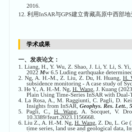
2016.
12.
利用InSAR与GPS建立青藏高原中西部
学术成果
一、发表论文：
1.
Liang, H., Y. Wu, Z. Shao, J. Li, Y. Li, S. Y
2022
M
w 6.5 Luding earthquake determined
2.
Ng, A. H.-M., Z. Liu, Z. Du, H. Huang,
H. 
subsidence monitoring - A case study of Sy
3.
He Y., A. H.-M. Ng,
H. Wang
, J. Kuang (202
Plain Using Time-Series InSAR with Dual-T
4.
La Rosa, A., M. Raggiunti, C. Pagli, D. Ke
Insights from InSAR,
Geophys. Res. Lett.
,
5.
Pagli, C.,
H. Wang
, A. Socquet, V. Dro
10.3389/feart.2023.1156668
.
6.
Liu Z., A. H.-M. Ng,
H. Wang
, Z. Du, L. Ge
time series, land use and geological data, I