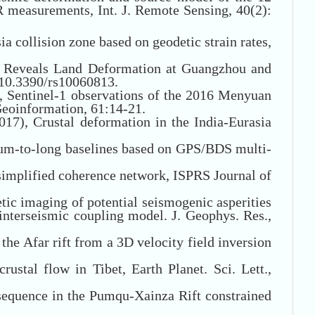
 measurements, Int. J. Remote Sensing, 40(2):
ia collision zone based on geodetic strain rates,
AR Reveals Land Deformation at Guangzhou and
10.3390/rs10060813.
7), Sentinel-1 observations of the 2016 Menyuan
 Geoinformation, 61:14-21.
017), Crustal deformation in the India-Eurasia
ium-to-long baselines based on GPS/BDS multi-
 simplified coherence network, ISPRS Journal of
etic imaging of potential seismogenic asperities
nterseismic coupling model. J. Geophys. Res.,
the Afar rift from a 3D velocity field inversion
ustal flow in Tibet, Earth Planet. Sci. Lett.,
sequence in the Pumqu-Xainza Rift constrained