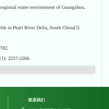
in regional water environment of Guangzhou,
elds in Pearl River Delta, South China[J].
82.
257-2266.
联系我们