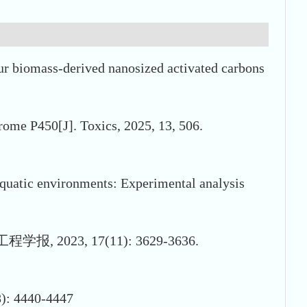
our biomass-derived nanosized activated carbons
hrome P450[J]. Toxics, 2025, 13, 506.
aquatic environments: Experimental analysis
3, 17(11): 3629-3636.
440-4447