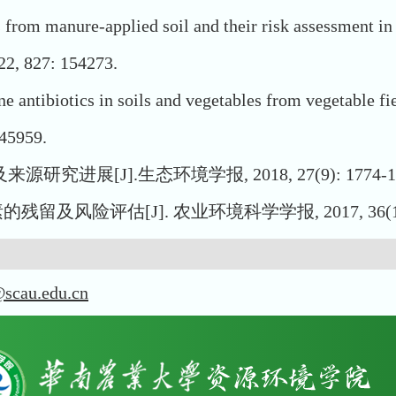
ics from manure-applied soil and their risk assessment 
22, 827: 154273.
e antibiotics in soils and vegetables from vegetable fi
145959.
[J].生态环境学报, 2018, 27(9): 1774-17
险评估[J]. 农业环境科学学报, 2017, 36(11): 2
scau.edu.cn