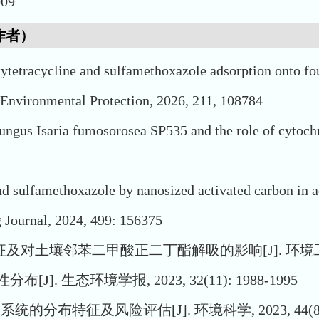
09
作者）
oxytetracycline and sulfamethoxazole adsorption onto f
 Environmental Protection, 2026, 211, 108784
 fungus Isaria fumosorosea SP535 and the role of cytoc
nd sulfamethoxazole by nanosized activated carbon in 
 Journal, 2024, 499: 156375
壤邻苯二甲酸正二丁酯解吸的影响[J]. 环境工程学报, 202
 生态环境学报, 2023, 32(11): 1988-1995
特征及风险评估[J]. 环境科学, 2023, 44(8): 4