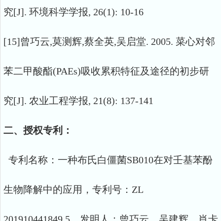
究[J]. 环境科学学报, 26(1): 10-16
[15]曾巧云,莫测辉,蔡全英,吴启堂. 2005. 菜心对邻
苯二甲酸酯(PAEs)吸收累积特征及途径的初步研
究[J]. 农业工程学报, 21(8): 137-141
二、授权专利：
专利名称：一种布氏白僵菌SB010在对壬基苯酚
生物降解中的应用，专利号：ZL
201910441849.5，发明人：曾巧云，吴建辉，肖卡