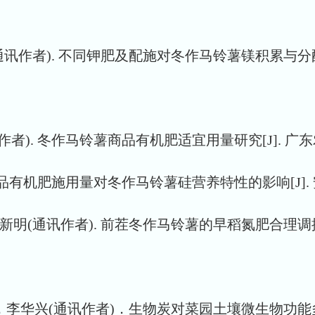
新明(通讯作者). 不同钾肥及配施对冬作马铃薯镁积累与分配特
者). 冬作马铃薯商品有机肥适宜用量研究[J]. 广东农业科学, 
机肥施用量对冬作马铃薯硅营养特性的影响[J]. 安徽农业科学, 
张新明(通讯作者). 前茬冬作马铃薯的早稻氮肥合理调控初步试验
华兴(通讯作者)．生物炭对菜园土壤微生物功能多样性的