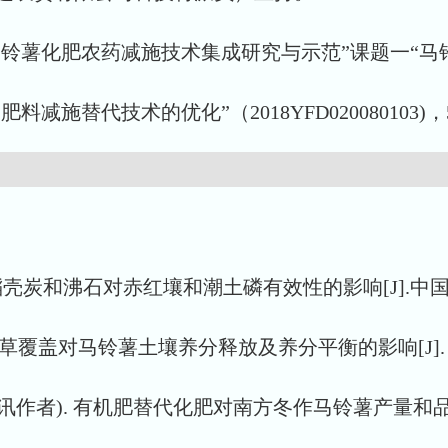
研发计划项目“马铃薯化肥农药减施技术集成研究与示范”课
化学肥料减施替代技术的优化”（2018YFD02008010
稻壳炭和沸石对赤红壤和潮土磷有效性的影响[J].中国农学通报,
草覆盖对马铃薯土壤养分释放及养分平衡的影响[J]. 华南农业大
通讯作者). 有机肥替代化肥对南方冬作马铃薯产量和品质的影响[