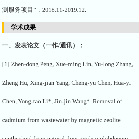
测服务项目”，2018.11-2019.12.
学术成果
一、发表论文（一作/通讯）：
[1] Zhen-dong Peng, Xue-ming Lin, Yu-long Zhang,
Zheng Hu, Xing-jian Yang, Cheng-yu Chen, Hua-yi
Chen, Yong-tao Li*, Jin-jin Wang*. Removal of
cadmium from wastewater by magnetic zeolite
synthesized from natural, low-grade molybdenum.