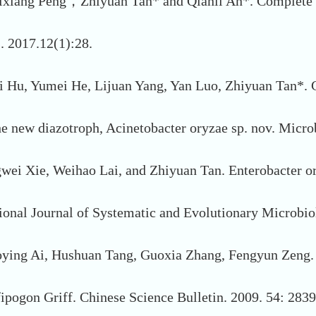
ixiang Peng，Zhiyuan Tan* and Qianli An*. Complete 
. 2017.12(1):28.
Hu, Yumei He, Lijuan Yang, Yan Luo, Zhiyuan Tan*. Ge
f the new diazotroph, Acinetobacter oryzae sp. nov. Mi
i Xie, Weihao Lai, and Zhiyuan Tan. Enterobacter ory
national Journal of Systematic and Evolutionary Micro
ying Ai, Hushuan Tang, Guoxia Zhang, Fengyun Zeng. D
fipogon Griff. Chinese Science Bulletin. 2009. 54: 2