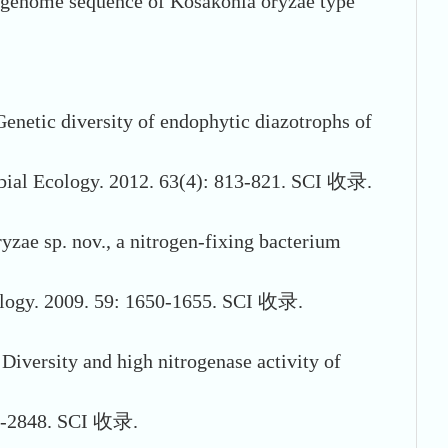
genome sequence of Kosakonia oryzae type
netic diversity of endophytic diazotrophs of
crobial Ecology. 2012. 63(4): 813-821. SCI 收录.
zae sp. nov., a nitrogen-fixing bacterium
biology. 2009. 59: 1650-1655. SCI 收录.
iversity and high nitrogenase activity of
839-2848. SCI 收录.