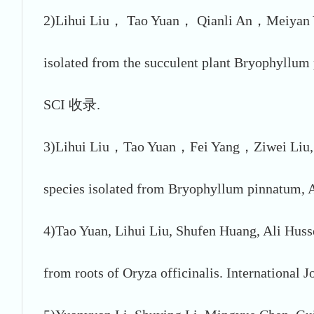
2)Lihui Liu， Tao Yuan， Qianli An，Meiyan Yan
isolated from the succulent plant Bryophyllum
SCI 收录.
3)Lihui Liu，Tao Yuan，Fei Yang，Ziwei Liu, Mei
species isolated from Bryophyllum pinnatum,
4)Tao Yuan, Lihui Liu, Shufen Huang, Ali Hus
from roots of Oryza officinalis. Internationa