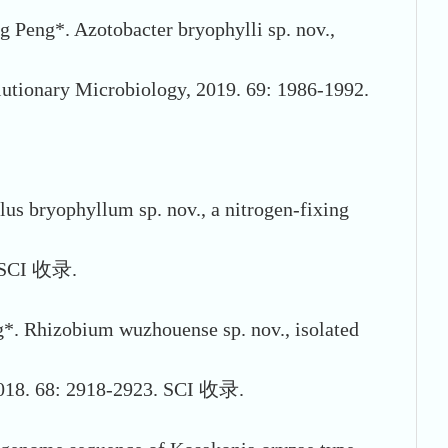
eng*. Azotobacter bryophylli sp. nov.,
lutionary Microbiology, 2019. 69: 1986-1992.
 bryophyllum sp. nov., a nitrogen-fixing
. SCI 收录.
*. Rhizobium wuzhouense sp. nov., isolated
 2018. 68: 2918-2923. SCI 收录.