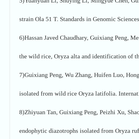
5)Yuanyuan Li, Shuying Li, Mingyue Chen, Gu
strain Ola 51 T. Standards in Genomic Sciences
6)Hassan Javed Chaudhary, Guixiang Peng, Mei 
the wild rice, Oryza alta and identification o
7)Guixiang Peng, Wu Zhang, Huifen Luo, Hongwe
isolated from wild rice Oryza latifolia. Inter
8)Zhiyuan Tan, Guixiang Peng, Peizhi Xu, Shao
endophytic diazotrophs isolated from Oryza ru