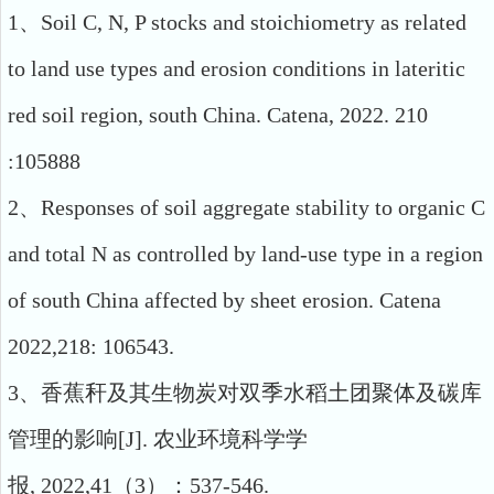
1、
Soil C, N, P stocks and stoichiometry as related
to land use types and erosion conditions in lateritic
red soil region, south China. Catena, 2022. 210
:105888
2
、
Responses of soil aggregate stability to organic C
and total N as controlled by land-use type in a region
of south China affected by sheet erosion
.
Catena
2022
,
218
:
106543
.
3
、
香蕉秆及其生物炭对双季水稻土团聚体及碳库
管理的影响
[J].
农业环境科学学
报
,
2022,41
（
3
）：
537-546.