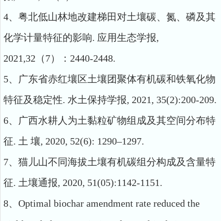
4
、粤北低山林地改建梯田对土壤碳、氮、磷及其
化学计量特征的影响
.
应用生态学报
,
2021
,3
2
（
7
）：
2
440-2448.
5
、广东省赤红壤区土壤团聚体有机碳和铁氧化物
特征及稳定性
.
水土保持学报
, 2021, 35(2):200-209.
6
、广西水耕人为土黏粒矿物组成及其空间分布特
征
.
土 壤
, 2020, 52(6): 1290–1297
.
7
、
猫儿山不同海拔土壤有机碳组分构成及含量特
征
.
土壤通报
,
2020
,
51(05):1142-1151.
8
、
Optimal biochar amendment rate reduced the