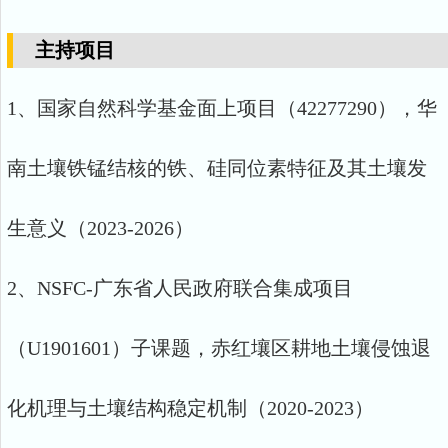
主持项目
1、
国家自然科学基金面上项目（
42277290
）
，
华
南土壤铁锰结核的铁、硅同位素特征及其土壤发
生意义
（
2
02
3
-2026
）
2、
NSFC-
广东省人民政府联合集成项目
（
U
1901601
）
子课题，
赤红壤区耕地土壤侵蚀退
化机理与土壤结构稳定机制（
2
020-2023
）