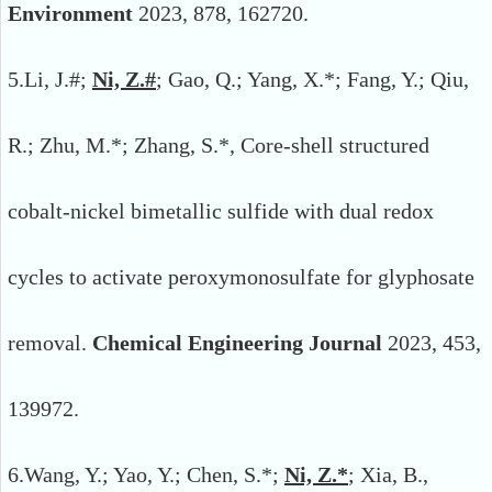
Environment
2023, 878, 162720.
5.
Li, J.#;
Ni, Z.#
; Gao, Q.; Yang, X.*; Fang, Y.; Qiu,
R.; Zhu, M.*; Zhang, S.*, Core-shell structured
cobalt-nickel bimetallic sulfide with dual redox
cycles to activate peroxymonosulfate for glyphosate
removal.
Chemical Engineering Journal
2023, 453,
139972.
6.
Wang, Y.; Yao, Y.; Chen, S.*;
Ni, Z.*
; Xia, B.,