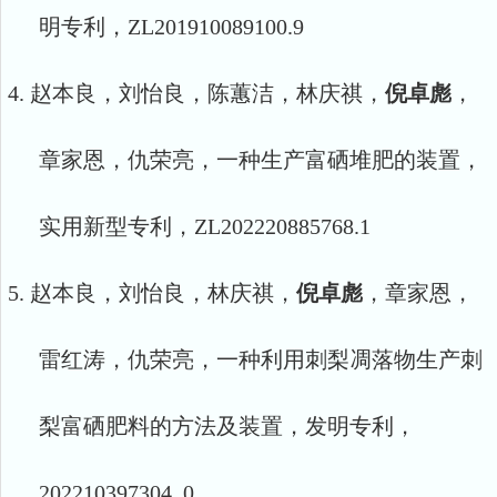
明专利，
ZL201910089100.9
4.
赵本良，刘怡良，陈蕙洁，林庆祺，
倪卓彪
，
章家恩，仇荣亮，一种生产富硒堆肥的装置，
实用新型专利，
ZL202220885768.1
5.
赵本良，刘怡良，林庆祺，
倪卓彪
，章家恩，
雷红涛，仇荣亮，一种利用刺梨凋落物生产刺
梨富硒肥料的方法及装置，发明专利，
202210397304 .0