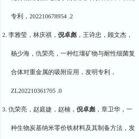
专利，
202210678954 .2
2.
李雅莹，林庆祺，
倪卓彪
，王诗忠，顾文杰，
杨少海，仇荣亮，一种红壤矿物与耐性细菌复
合体对重金属的吸附应用，发明专利，
ZL
202210361705 .0
3.
仇荣亮，赵庭婕，赵楠，
倪卓彪
，章卫华，一
种生物炭基纳米零价铁材料及其制备方法，发