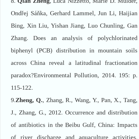
8.
Qian Zheng
, Luca Nizzetto, Marie D. Mulder,
Ondřej Sá
ň
ka, Gerhard Lammel, Jun Li, Haijian
Bing, Xin Liu, Yishan Jiang, Luo Chunling, Gan
Zhang. Does an analysis of polychlorinated
biphenyl (PCB) distribution in mountain soils
across China reveal a latitudinal fractionation
paradox?Environmental Pollution, 2014. 195: p.
115-122.
9.
Zheng, Q.
, Zhang, R., Wang, Y., Pan, X., Tang,
J., Zhang, G., 2012. Occurrence and distribution
of antibiotics in the Beibu Gulf, China: Impacts
of river discharge and aquaculture activities.