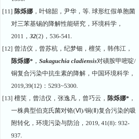
[11]
陈烁娜
，叶锦韶，尹华，等.
球形红假单胞菌
对三苯基锡的降解性能研究，环境科学，
2011
，
32
(2)
，
536-541.
[12]
曾洁仪，曾苏杭，纪梦钿，檀笑，韩伟江，
陈烁娜
*
，
Sakaguchia cladiensis
对磺胺甲嘧啶
/
铜复合污染中抗生素的降解，中国环境科学，
2
019,39(12)
：
5293~5300
.
[13]
檀笑，曾洁仪，张逸凡，曾巧云，
陈烁娜
*
，
一株典型伯克氏菌对铬(Ⅵ)/
铜
(Ⅱ)
复合污染的吸
附转化
，环境污染与防治，
2
019
,
41(8): 932-
937.