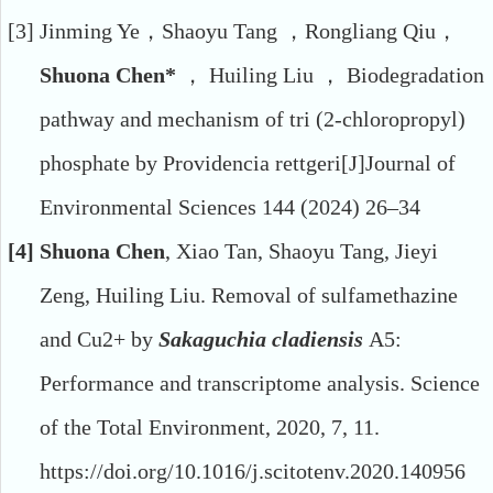
[3]
Jinming Ye
，
Shaoyu Tang
，
Rongliang Qiu
，
Shuona Chen
*
，
Huiling Liu
，
Biodegradation
pathway and mechanism of tri (2-chloropropyl)
phosphate by Providencia rettgeri
[J]J
ournal of
E
nvironmental
S
ciences 144 (2024) 26–34
[4]
Shuona Chen
, Xiao Tan, Shaoyu Tang, Jieyi
Zeng, Huiling Liu
.
Removal of sulfamethazine
and Cu2+ by
Sakaguchia cladiensis
A5:
Performance and transcriptome analysis
.
Science
of the Total Environment, 2020, 7, 11.
https://doi.org/10.1016/j.scitotenv.2020.140956