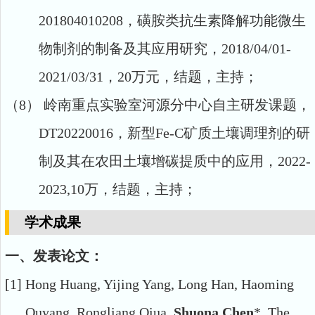
201804010208
，磺胺类抗生素降解功能微生
物制剂的制备及其应用研究，
201
8
/0
4
/01-
202
1
/0
3
/
31，2
0万元，
结题
，主持；
（8）
岭南重点实验室河源分中心自主研发课题，
DT20220016
，新型
Fe-C
矿质土壤调理剂的研
制及其在农田土壤增碳提质中的应用，
2022-
2023,10万，
结题，主持；
学术成果
一、发表论文：
[1]
Hong Huang, Yijing Yang, Long Han, Haoming
Ouyang, Rongliang
Qiua,
Shuona Chen
*,
The