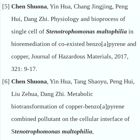
[5]
Chen Shuona
,
Yin Hua
,
Chang Jingjing
,
Peng
Hui
,
Dang Zhi
.
Physiology and bioprocess of
single cell of
Stenotrophomonas maltophilia
in
bioremediation of co-existed benzo[a]pyrene and
copper
,
Journal of Hazardous Materials
, 2017,
321: 9-17.
[6]
Chen Shuona
,
Yin Hua
,
Tang Shaoyu
,
Peng Hui
,
Liu Zehua
,
Dang Zhi
.
Metabolic
biotransformation of
copper-benzo[a]pyrene
combined pollutant on the
cellular interface of
S
tenotrophomonas maltophilia
,