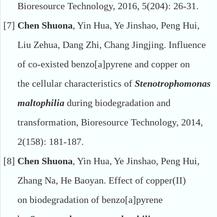
Bioresource
Technology
,
201
6,
5
(
204
):
26-31
.
[7]
Chen Shuona
,
Yin Hua
,
Ye Jinshao
,
Peng Hui
,
Liu Zehua
,
Dang
Zhi
,
Chang Jingjing
.
Influence
of co-existed benzo[a]pyrene and copper on
the
cellular characteristics of
Stenotrophomonas
maltophilia
during biodegradation
and
transformation
,
Bioresource Technology
,
2014
,
2
(
158
):
181-187
.
[8]
Chen Shuona
,
Yin Hua
,
Ye Jinshao
,
Peng Hui
,
Zhang Na
,
He Baoyan
.
Effect of copper(II)
on
biodegradation of benzo[a]pyrene