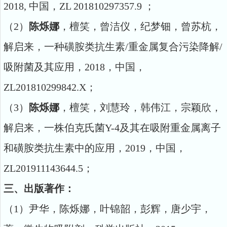
2
018,
中国，
Z
L
201810297357.9
；
（
2）
陈烁娜
，
檀笑
，
曾洁仪
，
纪梦钿
，
曾苏杭
，
解启来
，
一种磺胺类抗生素
/重金属复合污染降解/
吸附菌及其应用，2018，中国，
Z
L
201810299842.X；
（
3
）
陈烁娜
，
檀笑
，
刘慧玲
，
韩伟江
，
宗颖欣
，
解启来
，
一株伯克氏菌
Y-
4
及其在吸附重金属离子
和磺胺类抗生素中的应用，
2
019
，中国，
Z
L
2
01911143644.5
；
三、出版著作：
（1）尹华，陈烁娜，叶锦韶，彭辉，唐少宇，