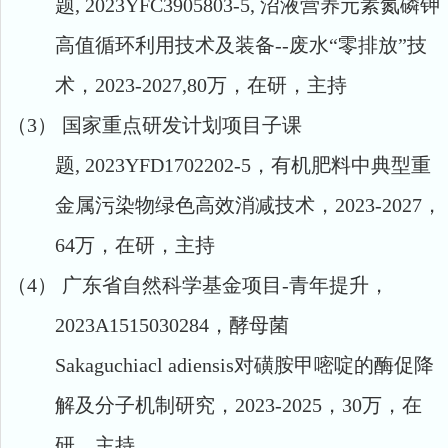
题
,
2023YFC3905803-5
, 沼液营养元素氮磷钾
高值循环利用技术及装备
--
废水
“零排放”技
术，2023-2027,80万，在研，主持
（3）
国家重点研发计划项目子课
题
,
2023YFD1702202-5
，有机肥料中典型重
金属污染物绿色高效消减技术，
2023-2027，
64万，在研，主持
（4）
广东省自然科学基金项目
-青年提升，
2023A1515030284
，酵母菌
Sakaguchiacl
adiensis
对磺胺甲嘧啶的酶促降
解及分子机制研究，
2023-2025，30万，在
研，主持