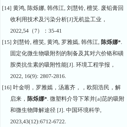
[14]
黄鸿
,
陈烁娜
,
韩伟江
,
刘慧铃
,
檀笑
.
废铅膏回
收利用技术及污染分析
[J]
无机盐工业，
2022,54
（
7
）：
35-41
[15]
刘慧铃
,
檀笑
,
黄鸿
,
罗雅嫣
,
韩伟江
,
陈烁娜
*
.
固定化微生物吸附剂的制备及其对六价铬和磺
胺类抗生素的吸附性能
[J].
环境工程学报，
2022, 16(9): 2807-2816.
[16]
叶金明，罗雅嫣，汤蕙齐，，欧阳浩民，解
启来，
陈烁娜
*
.
微塑料介导下苯并
[a]
芘的吸附
和微生物降解途径
[J].
中国环境科学
,
2023,43(12):6712-6722.