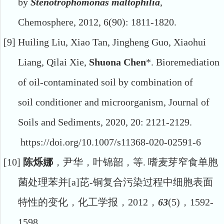
by
Stenotrophomonas
maltophilia
,
Chemosphere
,
2012
,
6
(
90
):
1811-1820
.
[9]
Huiling Liu, Xiao Tan, Jingheng Guo, Xiaohui
Liang, Qilai Xie,
Shuona Chen
*. Bioremediation
of oil-contaminated soil by combination of
soil
conditioner and microorganism, Journal of
Soils and Sediments, 2020, 20: 2121-2129.
https://doi.org/10.1007/s11368-020-02591-6
[10]
陈烁娜
，尹华，叶锦韶，等.
嗜麦芽窄食单胞
菌处理苯并[a]
芘
-
铜复合污染过程中细胞表面
特性的变化，化工学报，
2012
，
63
(5)
，
1592-
1598.