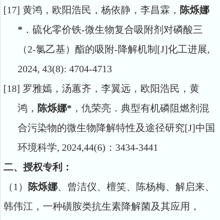
[17]
黄鸿，欧阳浩民，杨依静，李昌霖，
陈烁娜
*
．硫化零价铁
-
微生物复合吸附剂对磷酸三
（
2-
氯乙基）酯的吸附
-
降解机制
[J]
化工进展
,
2024, 43(8): 4704-4713
[18]
罗雅嫣，汤蕙齐，李翼远，欧阳浩民，黄
鸿，
陈烁娜
*
，仇荣亮．典型有机磷阻燃剂混
合污染物的微生物降解特性及途径研究
[J]
中国
环境科学
,
2024,44(6)
：
3434
-
3441
二、授权专利：
（
1）
陈烁娜
、曾洁仪、檀笑、陈杨梅、解启来、
韩伟江
，一种磺胺类抗生素降解菌及其应用，