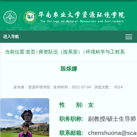
进入导航
当前位置:
首页
师资队伍（按系室）
环境科学与工程系
陈烁娜
发布者：资源环境学院
发布时间：2021-07-04
浏览次数：
5014
性 别:
女
副教授/硕士生导师
职务职称:
chenshuona@scau
联系邮箱: