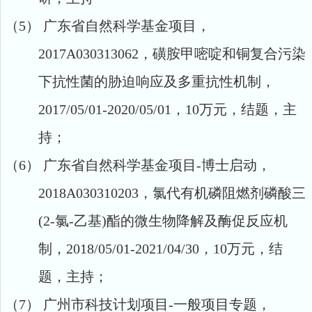
（5）
广东省自然科学基金项目，
2017A030313062，磺胺甲嘧啶和铜复合污染
下抗性菌的胁迫响应及多重抗性机制，
2017/05/01-2020/05/01，10万元，
结题
，主
持；
（6）
广东省自然科学基金项目
-
博士启动
，
2018A030310203
，氯代有机磷阻燃剂磷酸三
(2-
氯
-
乙基
)
酯的微生物降解及酶促反应机
制，
201
8
/05/01-202
1
/0
4
/
30
，10万元，
结
题
，主持；
（7）
广州市科技计划项目
-一般项目专题，