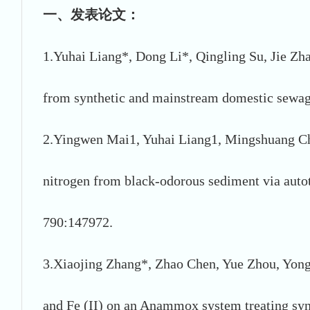
一、发表论文：
1.Yuhai Liang*, Dong Li*, Qingling Su, Jie Zha
from synthetic and mainstream domestic sewag
2.Yingwen Mai1, Yuhai Liang1, Mingshuang Chen
nitrogen from black-odorous sediment via autot
790:147972.
3.Xiaojing Zhang*, Zhao Chen, Yue Zhou, Yongp
and Fe (II) on an Anammox system treating syn