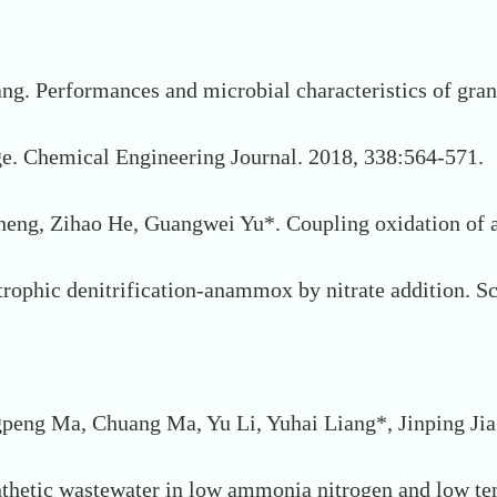
ng. Performances and microbial characteristics of gran
e. Chemical Engineering Journal. 2018, 338:564-571.
g, Zihao He, Guangwei Yu*. Coupling oxidation of aci
rophic denitrification-anammox by nitrate addition. S
eng Ma, Chuang Ma, Yu Li, Yuhai Liang*, Jinping Jia. 
thetic wastewater in low ammonia nitrogen and low tem