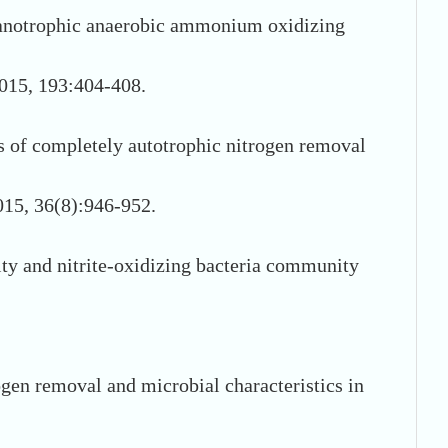
rganotrophic anaerobic ammonium oxidizing
2015, 193:404-408.
s of completely autotrophic nitrogen removal
015, 36(8):946-952.
ty and nitrite-oxidizing bacteria community
en removal and microbial characteristics in