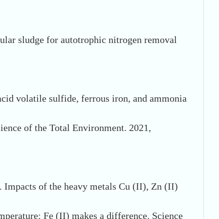
ular sludge for autotrophic nitrogen removal
d volatile sulfide, ferrous iron, and ammonia
cience of the Total Environment. 2021,
Impacts of the heavy metals Cu (II), Zn (II)
perature: Fe (II) makes a difference. Science