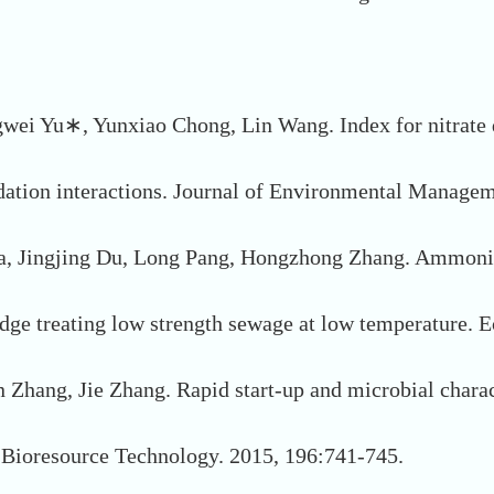
ei Yu∗, Yunxiao Chong, Lin Wang. Index for nitrate d
idation interactions. Journal of Environmental Manage
, Jingjing Du, Long Pang, Hongzhong Zhang. Ammonia 
sludge treating low strength sewage at low temperature.
hang, Jie Zhang. Rapid start-up and microbial character
 Bioresource Technology. 2015, 196:741-745.