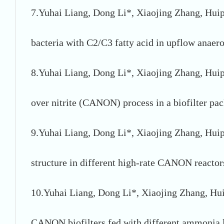
7.Yuhai Liang, Dong Li*, Xiaojing Zhang, Hui
bacteria with C2/C3 fatty acid in upflow anaer
8.Yuhai Liang, Dong Li*, Xiaojing Zhang, Huip
over nitrite (CANON) process in a biofilter pa
9.Yuhai Liang, Dong Li*, Xiaojing Zhang, Huip
structure in different high-rate CANON reacto
10.Yuhai Liang, Dong Li*, Xiaojing Zhang, Hui
CANON biofilters fed with different ammonia l