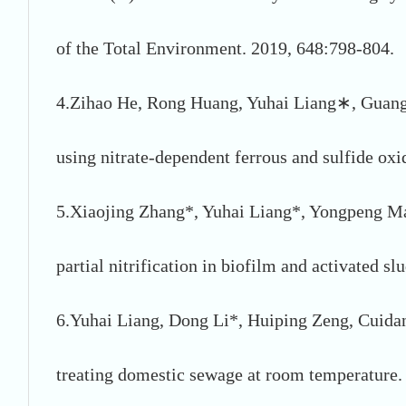
of the Total Environment. 2019, 648:798-804.
4.Zihao He, Rong Huang, Yuhai Liang∗, Guangw
using nitrate-dependent ferrous and sulfide ox
5.Xiaojing Zhang*, Yuhai Liang*, Yongpeng Ma
partial nitrification in biofilm and activated 
6.Yuhai Liang, Dong Li*, Huiping Zeng, Cuidan Z
treating domestic sewage at room temperature.