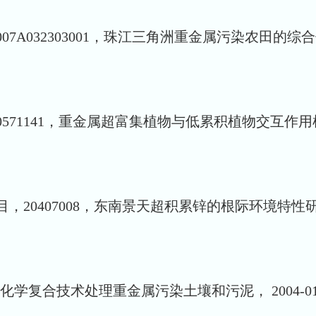
A032303001，珠江三角洲重金属污染农田的综合修复技
71141，重金属超富集植物与低累积植物交互作用机理研
20407008，东南景天超积累锌的根际环境特性研究，2
植物和化学复合技术处理重金属污染土壤和污泥， 2004-0