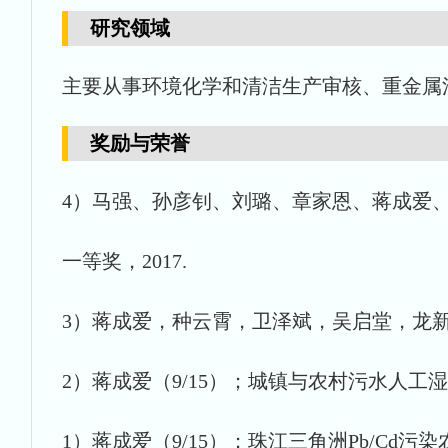
研究领域
主要从事环境化学和清洁生产审核、重金属
奖励与荣誉
4）马强、孙彦钊、刘璐、章家恩、蒋成爱、冯
一等奖，2017.
3）蒋成爱，种云霄，卫泽斌，吴启堂，龙新宪
2）蒋成爱（9/15）；城镇与农村污水人工湿地
1）蒋成爱（9/15）；珠江三角洲Pb/Cd污