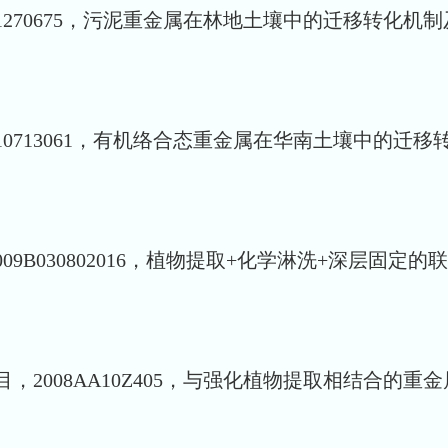
1270675，污泥重金属在林地土壤中的迁移转化机制
713061，有机络合态重金属在华南土壤中的迁移转化及稳
09B030802016，植物提取+化学淋洗+深层固定的
，2008AA10Z405，与强化植物提取相结合的重金属原