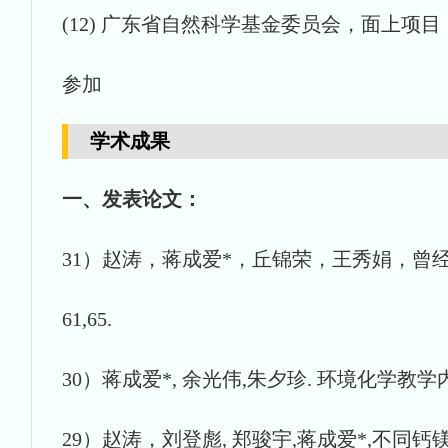
(12) 广东省自然科学基金委员会，面上项目，
参加
学术成果
一、发表论文：
31）赵涛，蒋成爱*，丘锦荣，王秀娟，曾经文
61,65.
30）蒋成爱*, 余光伟,朱夕珍. 环境化学教学内容的
29）赵涛，刘登彪, 郑骏宇,蒋成爱*,不同钙