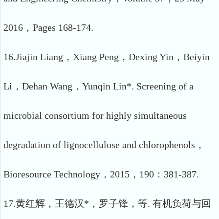
2016，Pages 168-174.
16.Jiajin Liang，Xiang Peng，Dexing Yin，Beiyin
Li，Dehan Wang，Yunqin Lin*. Screening of a
microbial consortium for highly simultaneous
degradation of lignocellulose and chlorophenols，
Bioresource Technology，2015，190：381-387.
17.黄红辉，王德汉*，罗子锋，等. 有机负荷与回