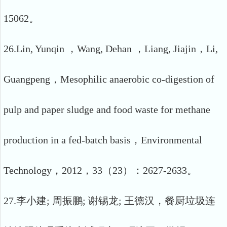
15062。
26.Lin, Yunqin ，Wang, Dehan ，Liang, Jiajin，Li,
Guangpeng，Mesophilic anaerobic co-digestion of
pulp and paper sludge and food waste for methane
production in a fed-batch basis，Environmental
Technology，2012，33（23）：2627-2633。
27.李小建; 周振鹏; 谢锡龙; 王德汉，餐厨垃圾连