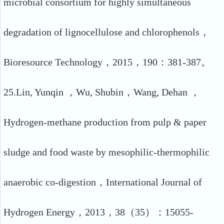
microbial consortium for highly simultaneous
degradation of lignocellulose and chlorophenols，
Bioresource Technology，2015，190：381-387。
25.Lin, Yunqin ，Wu, Shubin，Wang, Dehan ，
Hydrogen-methane production from pulp & paper
sludge and food waste by mesophilic-thermophilic
anaerobic co-digestion，International Journal of
Hydrogen Energy，2013，38（35）：15055-