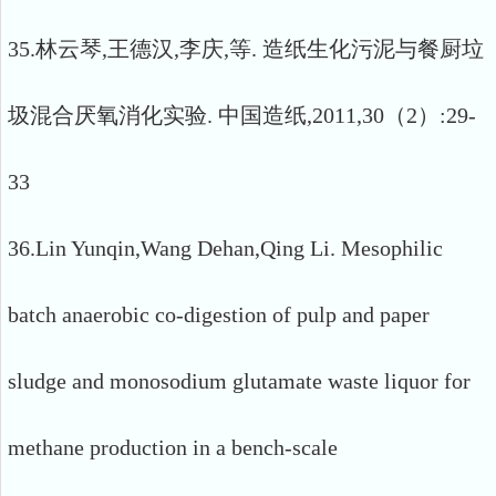
35.林云琴,王德汉,李庆,等. 造纸生化污泥与餐厨垃
圾混合厌氧消化实验. 中国造纸,2011,30（2）:29-
33
36.Lin Yunqin,Wang Dehan,Qing Li. Mesophilic
batch anaerobic co-digestion of pulp and paper
sludge and monosodium glutamate waste liquor for
methane production in a bench-scale