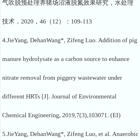
气吹脱预处理养猪场沼液脱氮效果研究，水处理
技术，2020，46（12）：109-113
4.JieYang, DehanWang*, Zifeng Luo. Addition of pig
manure hydrolysate as a carbon source to enhance
nitrate removal from piggery wastewater under
different HRTs [J]. Journal of Environmental
Chemical Engineering, 2019,7(3),103071. (EI)
5.JieYang, DehanWang*, Zifeng Luo, et al. Anaerobic