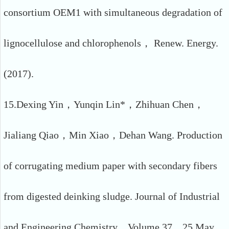
consortium OEM1 with simultaneous degradation of
lignocellulose and chlorophenols， Renew. Energy.
(2017).
15.Dexing Yin，Yunqin Lin*，Zhihuan Chen，
Jialiang Qiao，Min Xiao，Dehan Wang. Production
of corrugating medium paper with secondary fibers
from digested deinking sludge. Journal of Industrial
and Engineering Chemistry，Volume 37，25 May