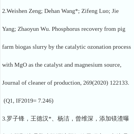
2.Weishen Zeng; Dehan Wang*; Zifeng Luo; Jie
Yang; Zhaoyun Wu. Phosphorus recovery from pig
farm biogas slurry by the catalytic ozonation process
with MgO as the catalyst and magnesium source,
Journal of cleaner of production, 269(2020) 122133.
(Q1, IF2019= 7.246)
3.罗子锋，王德汉*、杨洁，曾维深，添加镁渣曝