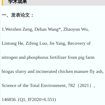
学术成果
一、发表论文：
1.Weishen Zeng, Dehan Wang*, Zhaoyun Wu,
Lintong He, Zifeng Luo, Jie Yang, Recovery of
nitrogen and phosphorus fertilizer from pig farm
biogas slurry and incinerated chicken manure fly ash,
Science of the Total Environment, 782（2021）,
146856. (Q1, IF2020=6.551)