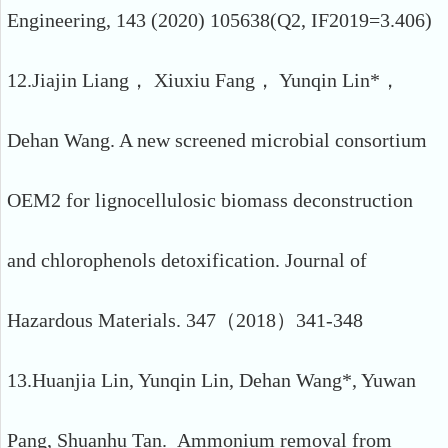
Engineering, 143 (2020) 105638(Q2, IF2019=3.406)
12.Jiajin Liang， Xiuxiu Fang， Yunqin Lin*，
Dehan Wang. A new screened microbial consortium
OEM2 for lignocellulosic biomass deconstruction
and chlorophenols detoxification. Journal of
Hazardous Materials. 347（2018）341-348
13.Huanjia Lin, Yunqin Lin, Dehan Wang*, Yuwan
Pang, Shuanhu Tan. Ammonium removal from