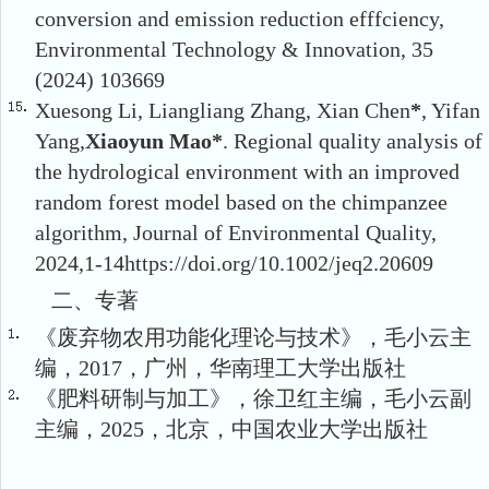
conversion and emission reduction efffciency,
Environmental Technology & Innovation, 35
(2024) 103669
Xuesong Li, Liangliang Zhang, Xian Chen
*
, Yifan
Yang,
Xiaoyun Mao*
. Regional quality analysis of
the hydrological environment with an improved
random forest model based on the chimpanzee
algorithm, Journal of Environmental Quality,
2024,1-14
https://doi.org/10.1002/jeq2.20609
二、专著
《废弃物农用功能化理论与技术》，毛小云主
编，2017，广州，华南理工大学出版社
《肥料研制与加工》，徐卫红主编，毛小云副
主编，2025，北京，中国农业大学出版社