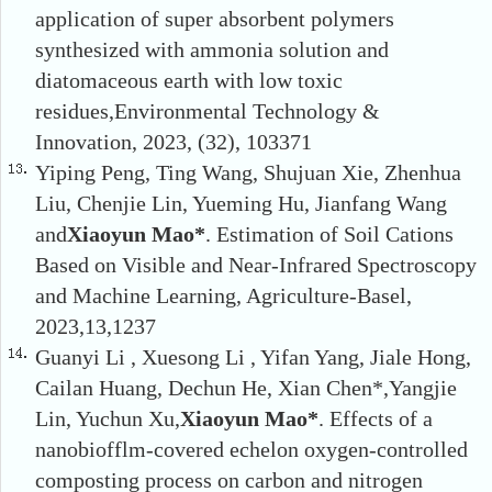
application of super absorbent polymers
synthesized with ammonia solution and
diatomaceous earth with low toxic
residues,Environmental Technology &
Innovation, 2023, (32), 103371
Yiping Peng, Ting Wang, Shujuan Xie, Zhenhua
Liu, Chenjie Lin, Yueming Hu, Jianfang Wang
and
Xiaoyun Mao
*
. Estimation of Soil Cations
Based on Visible and Near-Infrared Spectroscopy
and Machine Learning, Agriculture-Basel,
2023,13,1237
Guanyi Li , Xuesong Li , Yifan Yang, Jiale Hong,
Cailan Huang, Dechun He, Xian Chen*,Yangjie
Lin, Yuchun Xu,
Xiaoyun Mao*
. Effects of a
nanobiofflm-covered echelon oxygen-controlled
composting process on carbon and nitrogen