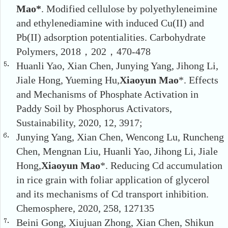
Mao*
. Modified cellulose by polyethyleneimine
and ethylenediamine with induced Cu(II) and
Pb(II) adsorption potentialities. Carbohydrate
Polymers, 2018，202，470-478
Huanli Yao, Xian Chen, Junying Yang, Jihong Li,
Jiale Hong, Yueming Hu,
Xiaoyun Mao
*. Effects
and Mechanisms of Phosphate Activation in
Paddy Soil by Phosphorus Activators,
Sustainability, 2020, 12, 3917;
Junying Yang, Xian Chen, Wencong Lu, Runcheng
Chen, Mengnan Liu, Huanli Yao, Jihong Li, Jiale
Hong,
Xiaoyun Mao
*. Reducing Cd accumulation
in rice grain with foliar application of glycerol
and its mechanisms of Cd transport inhibition.
Chemosphere, 2020, 258, 127135
Beini Gong, Xiujuan Zhong, Xian Chen, Shikun