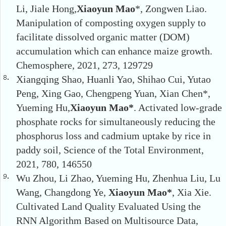
Li, Jiale Hong,
Xiaoyun Mao
*, Zongwen Liao.
Manipulation of composting oxygen supply to
facilitate dissolved organic matter (DOM)
accumulation which can enhance maize growth.
Chemosphere, 2021, 273, 129729
Xiangqing Shao, Huanli Yao, Shihao Cui, Yutao
Peng, Xing Gao, Chengpeng Yuan, Xian Chen*,
Yueming Hu,
Xiaoyun Mao
*
. Activated low-grade
phosphate rocks for simultaneously reducing the
phosphorus loss and cadmium uptake by rice in
paddy soil, Science of the Total Environment,
2021, 780, 146550
Wu Zhou, Li Zhao, Yueming Hu, Zhenhua Liu, Lu
Wang, Changdong Ye,
Xiaoyun Mao
*
, Xia Xie.
Cultivated Land Quality Evaluated Using the
RNN Algorithm Based on Multisource Data,