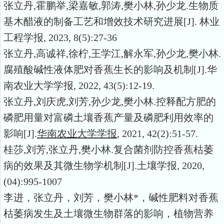
张立丹
,
霍鹏举
,
梁嘉敏
,
郭涛
,
樊小林
,
孙少龙
.
生物质
基木醋液的制备工艺和增效技术研究进展
[J].
林业
工程学报
, 2023, 8(5):27-36
张立丹
,
高诚祥
,
徐柠
,
王学江
,
解永军
,
孙少龙
,
樊小林
.
腐殖酸碱性液体肥对香蕉生长的影响及机制
[J].
华
南农业大学学报
, 2022, 43(5):12-19.
张立丹
,
刘庆虎
,
刘芳
,
孙少龙
,
樊小林
.
控释配方肥的
磷肥用量对富磷土壤香蕉产量及磷肥利用效率的
影响
[J].
华南农业大学学报
, 2021, 42(2):51-57.
桂莎
,
刘芳
,
张立丹
,
樊小林
.
复合菌剂防控香蕉枯萎
病的效果及其微生物学机制
[J].
土壤学报
, 2020,
(04):995-1007
李进，张立丹，刘芳，樊小林
*
，碱性肥料对香蕉
枯萎病发生及土壤微生物群落的影响，植物营养