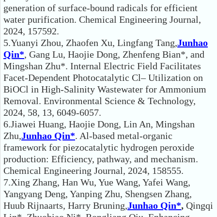
generation of surface-bound radicals for efficient
water purification. Chemical Engineering Journal,
2024, 157592.
5.Yuanyi Zhou, Zhaofen Xu, Lingfang Tang,
Junhao
Qin*
, Gang Lu, Haojie Dong, Zhenfeng Bian*, and
Mingshan Zhu*. Internal Electric Field Facilitates
Facet-Dependent Photocatalytic Cl– Utilization on
BiOCl in High-Salinity Wastewater for Ammonium
Removal. Environmental Science & Technology,
2024, 58, 13, 6049-6057.
6.Jiawei Huang, Haojie Dong, Lin An, Mingshan
Zhu,
Junhao Qin*
. Al-based metal-organic
framework for piezocatalytic hydrogen peroxide
production: Efficiency, pathway, and mechanism.
Chemical Engineering Journal, 2024, 158555.
7.Xing Zhang, Han Wu, Yue Wang, Yafei Wang,
Yangyang Deng, Yanping Zhu, Shengsen Zhang,
Huub Rijnaarts, Harry Bruning,
Junhao Qin*
,
Qingqi