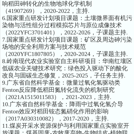
响稻田砷转化的生物地球化学机制
（41907269），2020-2022，主持.
6.国家重点研发计划项目课题：土壤微界面有机污
染物与活性组分过程模拟芯片与原位成像技术
（2022YFC3701401），2022-2026，子课题主持.
7.国家重点研发计划项目课题：矿区及周边砷污染
场地的安全利用方案与技术规范
（2020YFC1807805），2020-2024，子课题主持.
8.岭南现代农业实验室自主科研项目：华南红壤区
低碳农业关键技术研究：绿色投入驱动下的酸化
改良与固碳生态修复，2025-2025，子任务主持.
9.广东省自然科学基金：微量过氧化氢驱动类
Fenton反应降低稻田氮转化流失的机制研究
（2021A1515011583），2021-2023，主持.
10.广东省自然科学基金：降雨中过氧化氢介导
Fenton效应对稻田铵态氮硝化作用的影响
（2017A030310082），2017-2020，主持.
11.煤炭开采水资源保护与利用国家重点实验室开
放课题：煤基固废-农牧废弃物-生物结皮-植物联