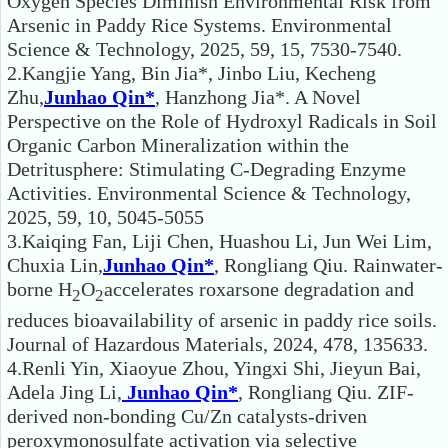
Oxygen Species Diminish Environmental Risk from
Arsenic in Paddy Rice Systems. Environmental
Science & Technology, 2025, 59, 15, 7530-7540.
2.Kangjie Yang, Bin Jia*, Jinbo Liu, Kecheng
Zhu,
Junhao Qin*
, Hanzhong Jia*. A Novel
Perspective on the Role of Hydroxyl Radicals in Soil
Organic Carbon Mineralization within the
Detritusphere: Stimulating C-Degrading Enzyme
Activities. Environmental Science & Technology,
2025, 59, 10, 5045-5055
3.Kaiqing Fan, Liji Chen, Huashou Li, Jun Wei Lim,
Chuxia Lin,
Junhao Qin*
, Rongliang Qiu. Rainwater-
borne H
O
accelerates roxarsone degradation and
2
2
reduces bioavailability of arsenic in paddy rice soils.
Journal of Hazardous Materials, 2024, 478, 135633.
4.Renli Yin, Xiaoyue Zhou, Yingxi Shi, Jieyun Bai,
Adela Jing Li,
Junhao Qin*
, Rongliang Qiu. ZIF-
derived non-bonding Cu/Zn catalysts-driven
peroxymonosulfate activation via selective