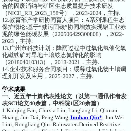
合的固废消纳与矿区生态质量提升技术研发
（NICE_RD_2023_158号），2023-2024，主持.
12.教育部产学研协同育人项目：A系列课程生态
保护概论:基于“减污固碳”协同增效实现铝工业赤
泥的绿色低碳发展（220506429300808），2022-
2023，主持.
13.广州市科技计划：降雨过程中过氧化氢催化氧
化磁铁矿对旱地土壤铵态氮转化的影响
（201804010313），2018-2021，主持.
14.企业技术服务合同项目：缓释过氧化物土壤调
理剂开发及应用，2025-2027，主持.
学术成果
一、近五年十篇代表性论文（以第一
/
通讯作者发
表
SCI
论文
40
余篇，中科院
1
区
20
余篇）
1.Kaiqing Fan, Chuxia Lin, Langlang Li, Qixuan
Huang, Jun Dai, Peng Wang,
Junhao Qin*
, Jun Wei
Lim, Rongliang Qiu. Rainwater-Derived Reactive