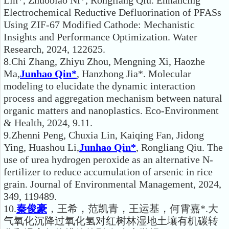
Lin*, Zhuobiao Ni*, Rongliang Qiu. Enhancing
Electrochemical Reductive Defluorination of PFASs
Using ZIF-67 Modified Cathode: Mechanistic
Insights and Performance Optimization. Water
Research, 2024, 122625.
8.Chi Zhang, Zhiyu Zhou, Mengning Xi, Haozhe
Ma,
Junhao Qin*
, Hanzhong Jia*. Molecular
modeling to elucidate the dynamic interaction
process and aggregation mechanism between natural
organic matters and nanoplastics. Eco-Environment
& Health, 2024, 9.11.
9.Zhenni Peng, Chuxia Lin, Kaiqing Fan, Jidong
Ying, Huashou Li,
Junhao Qin*
, Rongliang Qiu. The
use of urea hydrogen peroxide as an alternative N-
fertilizer to reduce accumulation of arsenic in rice
grain. Journal of Environmental Management, 2024,
349, 119489.
10.
秦俊豪
，王希，范凯青，王运基，何霄嘉*.大
气氧化沉降过氧化氢对红树林湿地土壤有机碳转