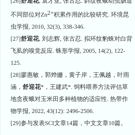
[26]
舒迎花
,
袁才亚
,
张古忍
.
斜纹夜蛾幼虫肠道
2+
不同部位对
Zn
积累作用的比较研究
.
环境昆
虫学报
, 2010, 32(3), 338-346.
[27]
舒迎花
,
刘志辉
,
张古忍
.
拟环纹豹蛛对白背
飞虱的嗅觉反应
.
蛛形学报
, 2005, 14(2), 122-
125.
[28]
廖惠敏，郭烨姗，黄子岸，王佩越，叶雨
涵，
舒迎花
*
，王建武
*.
饲料喂养方法评估草
地贪夜蛾对玉米田多种植物的适应性
.
热带作
物学报
, 2022, 43(12): 2496-2506.
[29]
参与发表
SCI
文章
14
篇，中文文章
10
篇。