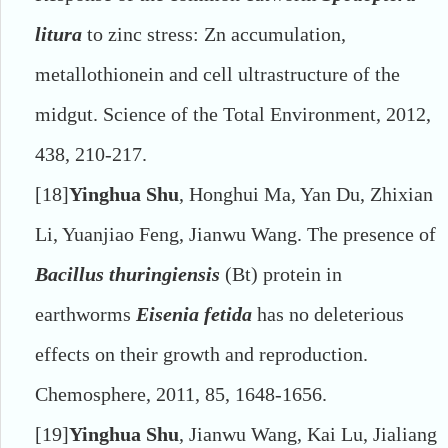
litura
to zinc stress: Zn accumulation,
metallothionein and cell ultrastructure of the
midgut. Science of the Total Environment, 2012,
438, 210-217.
[18]
Yinghua Shu
, Honghui Ma, Yan Du, Zhixian
Li, Yuanjiao Feng, Jianwu Wang. The presence of
Bacillus thuringiensis
(Bt) protein in
earthworms
Eisenia fetida
has no deleterious
effects on their growth and reproduction.
Chemosphere, 2011, 85, 1648-1656.
[19]
Yinghua Shu
, Jianwu Wang, Kai Lu, Jialiang