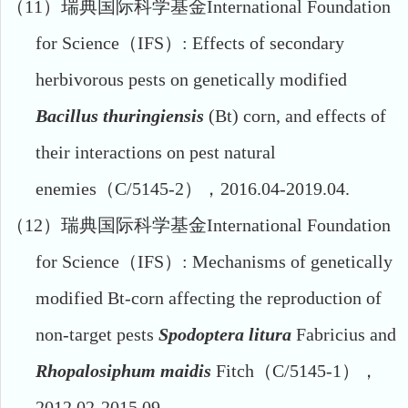
（11）
瑞典国际科学基金
International Foundation
for Science
（
IFS
）
: Effects of secondary
herbivorous pests on genetically modified
Bacillus thuringiensis
(Bt) corn, and effects of
their interactions on pest natural
enemies
（
C/5145-2
），
2016.04-2019.04.
（12）
瑞典国际科学基金
International Foundation
for Science
（
IFS
）
: Mechanisms of genetically
modified Bt-corn affecting the reproduction of
non-target pests
Spodoptera litura
Fabricius and
Rhopalosiphum maidis
Fitch
（
C/5145-1
），
2012.02-2015.09.