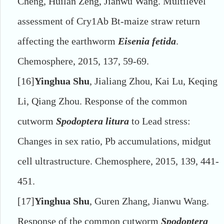
Cheng, Huilan Zeng, Jianwu Wang. Multilevel
assessment of Cry1Ab Bt-maize straw return
affecting the earthworm
Eisenia fetida
.
Chemosphere, 2015, 137, 59-69.
[16]
Yinghua Shu
, Jialiang Zhou, Kai Lu, Keqing
Li, Qiang Zhou. Response of the common
cutworm
Spodoptera litura
to Lead stress:
Changes in sex ratio, Pb accumulations, midgut
cell ultrastructure. Chemosphere, 2015, 139, 441-
451.
[17]
Yinghua Shu
, Guren Zhang, Jianwu Wang.
Response of the common cutworm
Spodoptera