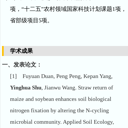
项，
“
十二五
”
农村领域国家科技计划课题
1
项，
省部级项目
5
项。
学术成果
一、发表论文：
[1]
Fuyuan Duan, Peng Peng, Kepan Yang,
Yinghua Shu
, Jianwu Wang. Straw return of
maize and soybean enhances soil biological
nitrogen fixation by altering the N-cycling
microbial community. Applied Soil Ecology,