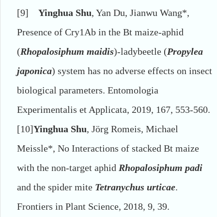
[9]
Yinghua Shu
, Yan Du, Jianwu Wang*,
Presence of Cry1Ab in the Bt maize-aphid
(
Rhopalosiphum maidis
)-ladybeetle (
Propylea
japonica
) system has no adverse effects on insect
biological parameters. Entomologia
Experimentalis et Applicata, 2019, 167, 553-560.
[10]
Yinghua Shu
, Jörg Romeis, Michael
Meissle*, No Interactions of stacked Bt maize
with the non-target aphid
Rhopalosiphum padi
and the spider mite
Tetranychus urticae
.
Frontiers in Plant Science, 2018, 9, 39.