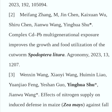
2023, 192, 105094.
[2]
Meifang Zhang, M, Jin Chen, Kaixuan Wu,
Shiru Chen, Jianwu Wang, Yinghua Shu
*
.
Complex Cd–Pb multigenerational exposure
improves the growth and food utilization of the
cutworm
Spodoptera litura
. Agronomy, 2023, 13,
1207.
[3]
Wenxin Wang, Xiaoyi Wang, Huimin Liao,
Yuanjiao Feng, Yeshan Guo,
Yinghua Shu
*,
Jianwu Wang*. Effects of nitrogen supply on
induced defense in maize (
Zea mays
) against fall