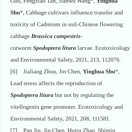
Guo, Fengxiao Tan, Jianwu Wang*,
Yinghua
Shu
*, Cabbage cultivars influence transfer and
toxicity of Cadmium in soil-Chinese flowering
cabbage
Brassica campestris
-
cutworm
Spodoptera litura
larvae. Ecotoxicology
and Environmental Safety, 2021, 213, 112076.
[6]
Jialiang Zhou, Jin Chen,
Yinghua Shu
*,
Lead stress affects the reproduction of
Spodoptera litura
but not by regulating the
vitellogenin gene promoter. Ecotoxicology and
Environmental Safety, 2021, 208, 111581.
[7]
Pan Jin, Jin Chen, Huiru Zhan, Shimin