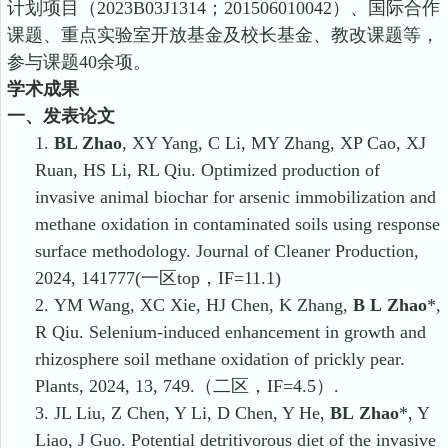
计划
项目
（2023B03J1314
；
201506010042）、国际合作
课题、重点实验室开放基金及校长基金、教改课题等，
参与课题40余项。
学术成果
一、发表论文
1.
BL Zhao
, XY Yang, C Li, MY Zhang, XP Cao, XJ
Ruan, HS Li, RL Qiu. Optimized production of
invasive animal biochar for arsenic immobilization and
methane oxidation in contaminated soils using response
surface methodology
.
Journal of Cleaner Production,
2024, 141777
(
一区
top
，IF=11.1)
2.
YM Wang, XC Xie, HJ Chen, K Zhang,
B L
Zhao
*,
R Qiu. Selenium-induced enhancement in growth and
rhizosphere soil methane oxidation of prickly pear.
Plants
,
2024, 13, 749.
（二区
，IF=4.5
）
.
3.
JL Liu, Z Chen, Y Li, D Chen, Y He,
BL
Zhao
*, Y
Liao, J Guo. Potential detritivorous diet of the invasive