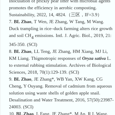
Inoculation of prickly pear litter with microbial agents
promotes the efficiency in aerobic composting.
Sustainability, 2022, 14, 4824.
（三区
，
IF=3.9
）
7.
BL Zhao
, T Wen, JE Zhang, W Tang, M Wang.
Duck trampling in rice–duck farming alters rice growth
and soil CH
emissions. Intl. J. Agric. Biol., 2019, 21:
4
345
-
350. (SCI)
8.
BL Zhao
, LL Teng, JE Zhang, HM Xiang, MJ Li,
KM Liang. Thigmotropic responses of
Oryza sativa
L.
to external rubbing stimulation. Archives of Biological
Sciences
,
2018, 70(1):129-139. (SCI)
9.
BL Zhao
, JE Zhang*, WB Yan, XW Kang, CG
Cheng, Y Ouyang. Removal of cadmium from aqueous
solution using waste shells of golden apple snail.
Desalination and Water Treatment, 2016, 57(50):23987-
24003
.
(SCI)
10.
BL Zhao
, L Fang, JE Zhang*, M An, R L Wang,