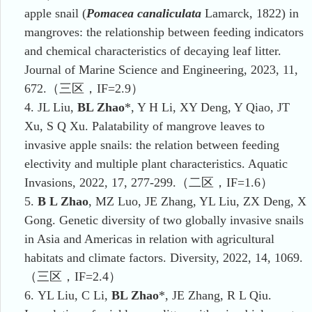
apple snail (
Pomacea canaliculata
Lamarck, 1822) in
mangroves: the relationship between feeding indicators
and chemical characteristics of decaying leaf litter.
Journal of Marine Science and Engineering
,
2023, 11,
672.
（三区
，IF=2.9
）
4.
JL Liu,
BL Zhao
*, Y H Li, XY Deng, Y Qiao, JT
Xu, S Q Xu. Palatability of mangrove leaves to
invasive apple snails: the relation between feeding
electivity and multiple plant characteristics. Aquatic
Invasions, 2022, 17, 277-299.
（二区
，
IF=
1
.6
）
5.
B L Zhao
,
MZ Luo, JE Zhang, YL Liu, ZX Deng, X
Gong. Genetic diversity of two globally invasive snails
in Asia and Americas in relation with agricultural
habitats and climate factors. Diversity
,
2022, 14, 1069.
（三区
，
IF=2.4
）
6.
YL Liu, C Li,
BL Zhao
*, JE Zhang, R L Qiu.