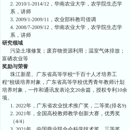
2. 2010/1-2014/12，华南农业大学，农学院生态学
系，讲师
3. 2009/1-2009/11，农业部科教司借调
4. 2008/7-2009/12，华南农业大学，农学院生态学
系，讲师
研究
领域
污染土壤
修复
；废弃物
资源利用
；温室气体排放；
富硒
农业
等
奖励与荣誉
珠江新星、广东省高等学校
“千百十人才培养工
程”校级培养对象，广东省高等学校优秀青年教师计划
培养对象，
一作和通讯发表论文20
余
篇，授权专利10
余
项。
1.
2022年
，广东省农业技术推广奖，二等奖
(排名9)
2.
2021年
，
全国
高校教师
教学
创新大赛，优秀奖
（
4/4
）
3.
2021
年
，中国商业联合会科学技术奖，三等奖