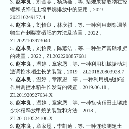
3.
赵本良
，刘金苓，杨新燕，等.
蜡烛果提取物在控
螺和或降低土壤甲烷排放中的应用，
2023
，
202310249177.4
4.
赵本良
，刘怡良，林庆祺，等.
一种利用刺梨凋落
物生产刺梨富硒肥的方法及装置，
2022
，
ZL2022103973040
5.
赵本良
，刘怡良，陈蕙洁，等.
一种生产富硒堆肥
的装置，
2022
，
ZL2022208857681
6.
赵本良
，温婷，章家恩，等.
一种利用机械振动刺
激调控水稻生长的装置，
2019
，
ZL201820803928.7
7.
赵本良
，温婷，章家恩，等，
一种利用机械触碰
作用调控水稻生长发育的装置，2019.06.18
，
ZL201920927634.X
8.
赵本良
，温婷，章家恩，等.
一种扰动稻田土壤减
少水稻释放甲烷的装置和方法，
2018
，
ZL201810524106.X
9.
赵本良
，章家恩，李凯迪，等. 一种连续测定土