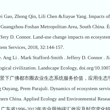
ei Gao, Zhong Qin, Lili Chen &Jiayue Yang. Impacts of
 the Guangzhou-Foshan Metropolitan Area, South China
ffery D. Connor. Land-use change impacts on ecosystem 
tem Services, 2018, 32:144-157.
. Ang Li . Mark Stafford-Smith . Jeffery D. Connor . J
ogical civilization. Landscape Ecology, doi.org/10.10
广佛都市圈农业生态系统服务价值，应用生态学报，2016,
g Ouyang, Prem Parajuli. Dynamics of ecosystem service
hern China. Applied Ecology and Environmental Resear
1996-2012年农业用地碳汇效应及时空变化特征，水土保