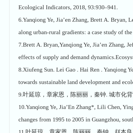
Ecological Indicators, 2018, 93:930–941.
6.Yanqiong Ye, Jia’en Zhang, Brett A. Bryan, L
along urban-rural gradients: a case study of
7.Brett A. Bryan,Yanqiong Ye, Jia’en Zhang, Je
effects of supply and demand dynamics.Ecosys
8.Xiufeng Sun. Lei Gao . Hai Ren . Yanqiong Ye
towards sustainable land development and ecol
9.叶延琼，章家恩，陈丽丽，秦钟. 城市化背景下
10.Yanqiong Ye, Jia’En Zhang*, Lili Chen, Yin
changes from 1995 to 2005 in Guangzhou, sout
11.叶延琼，章家恩，陈丽丽，秦钟，赵本良.广东省