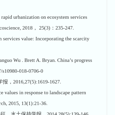
 rapid urbanization on ecosystem services
. Écoscience, 2018， 25(3)：235-247.
services value: Incorporating the scarcity
ianguo Wu . Brett A. Bryan. China’s progress
07/s10980-018-0706-0
27(5):1619-1627.
 values in response to landscape pattern
ch, 2015, 13(1):21-36.
持学报，2014,28(5):139-146.