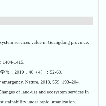
system services value in Guangdong province,
4-1415.
019，40（4）：52-60.
ity emergency. Nature, 2018, 559: 193–204.
Changes of land-use and ecosystem services in
ustainability under rapid urbanization.