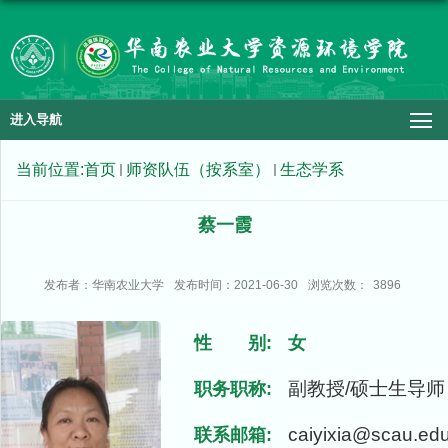
进入导航
当前位置:
首页
师资队伍（按系室）
生态学系
蔡一霞
发布者：华南农业大学
发布时间：2021-06-30
浏览次数：
3896
性 别:
女
副教授/硕士生导师
职务职称:
caiyixia@scau.ed
联系邮箱: