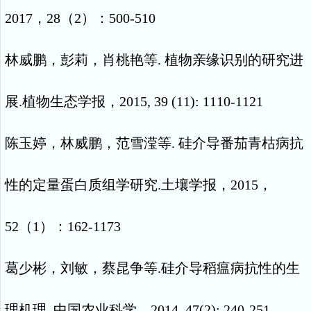
2017
，
28
（
2
）：
500-510
林威鹏，彭莉，肖桃艳等
.
植物亲缘识别的研究进
展
.
植物生态学报，
2015, 39 (11): 1110-1121
陈玉婷，林威鹏，范雪滢等
.
硅介导番茄青枯病抗
性的定量蛋白质组学研究
.
土壤学报，
2015
，
52
（
1
）：
162-1173
葛少彬，刘敏，蔡昆争等
.
硅介导稻瘟病抗性的生
理机理
.
中国农业科学，
2014, 47(2): 240-251