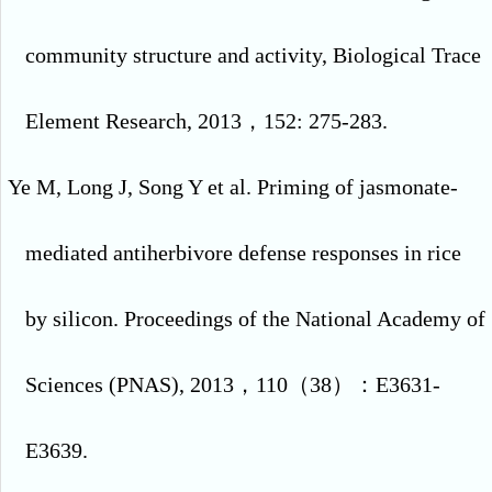
community structure and activity, Biological Trace
Element Research, 2013
，
152: 275-283.
Ye M, Long J, Song Y et al. Priming of jasmonate-
mediated antiherbivore defense responses in rice
by silicon. Proceedings of the National Academy of
Sciences (PNAS), 2013
，
110
（
38
）：
E3631-
E3639.