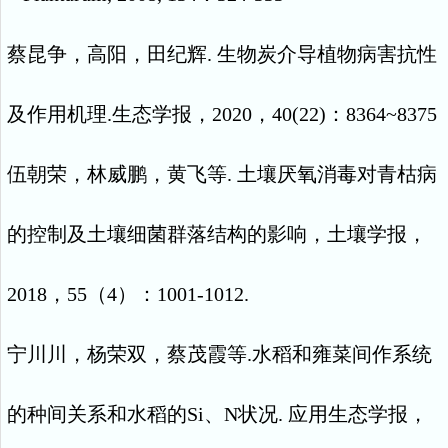
蔡昆争，高阳，田纪辉
.
生物炭介导植物病害抗性
及作用机理
.
生态学报，
2020
，
40(22)
：
8364~8375
伍朝荣，林威鹏，黄飞等
.
土壤厌氧消毒对青枯病
的控制及土壤细菌群落结构的影响，土壤学报，
2018
，
55
（
4
）：
1001-1012.
宁川川，杨荣双，蔡茂霞等
.
水稻和雍菜间作系统
的种间关系和水稻的
Si
、
N
状况
.
应用生态学报，