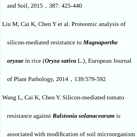
and Soil, 2015
，
387: 425-440
Liu M, Cai K, Chen Y et al. Proteomic analysis of
silicon-mediated resistance to
Magnaporthe
oryzae
in rice (
Oryza sativa
L.), European Journal
of Plant Pathology, 2014
，
139:579-592
Wang L, Cai K, Chen Y. Silicon-mediated tomato
resistance against
Ralstonia solanacearum
is
associated with modi
ﬁ
cation of soil microorganism